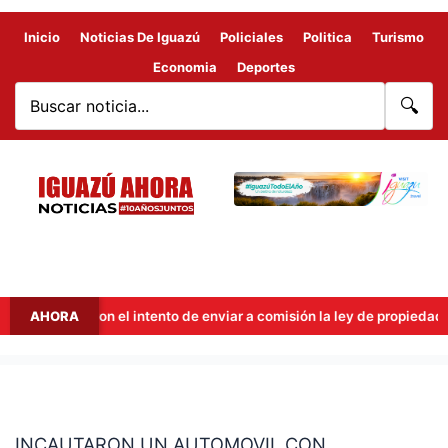
Inicio
Noticias De Iguazú
Policiales
Politica
Turismo
Economia
Deportes
🔍
cut frenaron el intento de enviar a comisión la ley de propiedad priv
AHORA
INCAUTARON
UN
INCAUTARON UN AUTOMOVIL CON
AUTOMOVIL