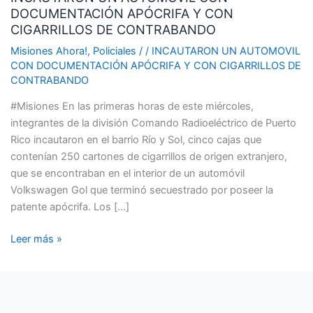
DOCUMENTACIÓN APÓCRIFA Y CON
CON
CIGARRILLOS DE CONTRABANDO
DOCUMENTACIÓN
APÓCRIFA
Misiones Ahora!
,
Policiales
/
/
INCAUTARON UN AUTOMOVIL
CON DOCUMENTACIÓN APÓCRIFA Y CON CIGARRILLOS DE
Y
CONTRABANDO
CON
CIGARRILLOS
#Misiones En las primeras horas de este miércoles,
DE
integrantes de la división Comando Radioeléctrico de Puerto
CONTRABANDO
Rico incautaron en el barrio Río y Sol, cinco cajas que
contenían 250 cartones de cigarrillos de origen extranjero,
que se encontraban en el interior de un automóvil
Volkswagen Gol que terminó secuestrado por poseer la
patente apócrifa. Los […]
Leer más »