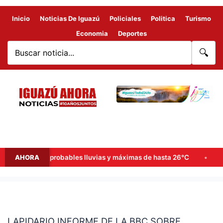
Inicio
Noticias De Iguazú
Policiales
Politica
Turismo
Economia
Deportes
🔍
 de semana: probables lluvias y máximas de hasta 26°C
AHORA
Goer
LAPIDARIO
INFORME
LAPIDARIO INFORME DE LA BBC SOBRE
DE