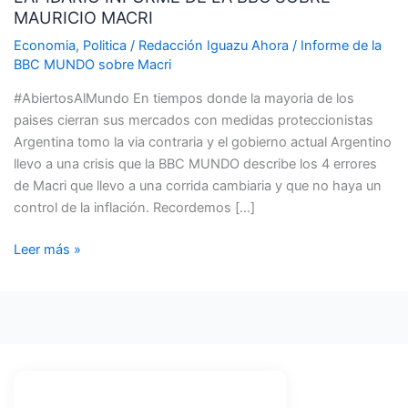
MAURICIO MACRI
LA
BBC
Economia
,
Politica
/
Redacción Iguazu Ahora
/
Informe de la
SOBRE
BBC MUNDO sobre Macri
MAURICIO
#AbiertosAlMundo En tiempos donde la mayoria de los
MACRI
paises cierran sus mercados con medidas proteccionistas
Argentina tomo la via contraria y el gobierno actual Argentino
llevo a una crisis que la BBC MUNDO describe los 4 errores
de Macri que llevo a una corrida cambiaria y que no haya un
control de la inflación. Recordemos […]
Leer más »