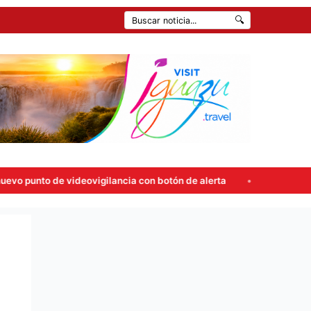
🔍
ideovigilancia con botón de alerta
Carlos Rovira rompió el 