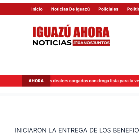
Inicio
Noticias De Iguazú
Policiales
Politi
AHORA
pan a dos dealers cargados con droga lista para la venta
Hi
INICIARON
LA
INICIARON LA ENTREGA DE LOS BENEF
ENTREGA
DE