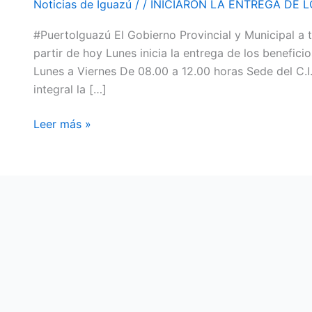
Noticias de Iguazú
/
/
INICIARON LA ENTREGA DE 
LOS
#PuertoIguazú El Gobierno Provincial y Municipal a 
BENEFIOS
partir de hoy Lunes inicia la entrega de los benefi
DEL
Lunes a Viernes De 08.00 a 12.00 horas Sede del C.
PROGRAMA
integral la […]
HAMBRE
CERO
Leer más »