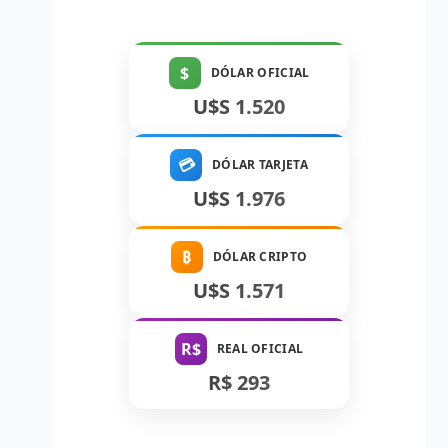
$
DÓLAR OFICIAL
U$S 1.520
💳
DÓLAR TARJETA
U$S 1.976
₿
DÓLAR CRIPTO
U$S 1.571
R$
REAL OFICIAL
R$ 293