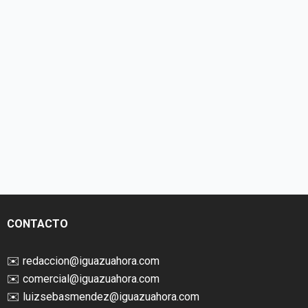
CONTACTO
✉️
redaccion@iguazuahora.com
✉️
comercial@iguazuahora.com
✉️
luizsebasmendez@iguazuahora.com