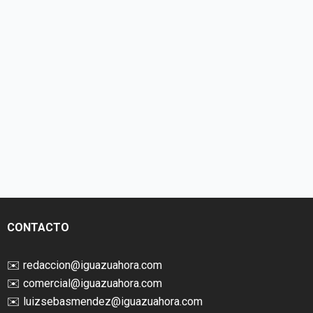
CONTACTO
✉️
redaccion@iguazuahora.com
✉️
comercial@iguazuahora.com
✉️
luizsebasmendez@iguazuahora.com