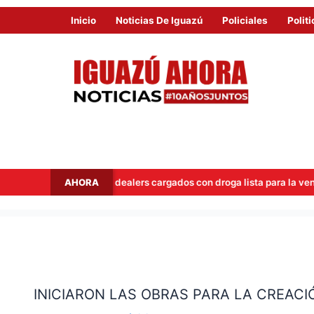
Inicio
Noticias De Iguazú
Policiales
Politi
AHORA
an a dos dealers cargados con droga lista para la venta
Hit
INICIARON
LAS
INICIARON LAS OBRAS PARA LA CREACI
OBRAS
PARA