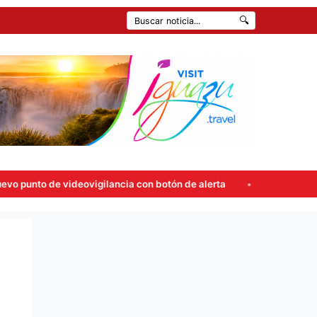
🔍
deovigilancia con botón de alerta
Carlos Rovira rompió el si