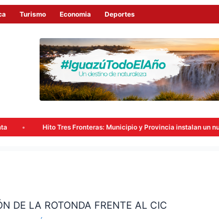
ca
Turismo
Economia
Deportes
o Tres Fronteras: Municipio y Provincia instalan un nuevo punto de vi
ÓN DE LA ROTONDA FRENTE AL CIC