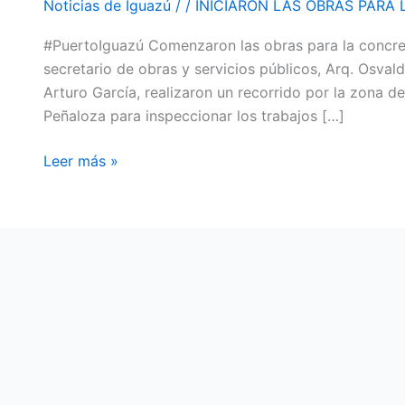
Noticias de Iguazú
/
/
INICIARON LAS OBRAS PARA
LA
#PuertoIguazú Comenzaron las obras para la concrec
CREACIÓN
secretario de obras y servicios públicos, Arq. Osvald
DE
Arturo García, realizaron un recorrido por la zona 
LA
Peñaloza para inspeccionar los trabajos […]
ROTONDA
FRENTE
Leer más »
AL
CIC