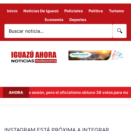
Inicio
Noticias De Iguazú
Policiales
Politica
Turismo
Economia
Deportes
🔍
ó levantar la sesión, pero el oficialismo obtuvo 38 votos para mantener
AHORA
INSTAGRAM
ESTÁ
INSTAGRAM ESTÁ PRÓXIMA A INTEGRAR
PRÓXIMA