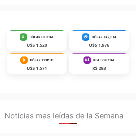
$
💳
DÓLAR OFICIAL
DÓLAR TARJETA
U$S 1.520
U$S 1.976
₿
R$
DÓLAR CRIPTO
REAL OFICIAL
U$S 1.571
R$ 293
Noticias mas leídas de la Semana