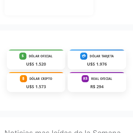
$
💳
DÓLAR OFICIAL
DÓLAR TARJETA
U$S 1.520
U$S 1.976
₿
R$
DÓLAR CRIPTO
REAL OFICIAL
U$S 1.573
R$ 294
Noticias mas leídas de la Semana