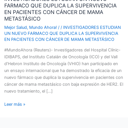
FARMACO QUE DUPLICA LA SUPERVIVENCIA
NUEVO
EN PACIENTES CON CÁNCER DE MAMA
FARMACO
METASTÁSICO
QUE
DUPLICA
Mejor Salud
,
Mundo Ahora!
/
/
INVESTIGADORES ESTUDIAN
UN NUEVO FARMACO QUE DUPLICA LA SUPERVIVENCIA
LA
EN PACIENTES CON CÁNCER DE MAMA METASTÁSICO
SUPERVIVENCIA
EN
#MundoAhora (Reuters)- Investigadores del Hospital Clínic-
PACIENTES
IDIBAPS, del Instituto Catalán de Oncología (ICO) y del Vall
CON
d’Hebron Instituto de Oncología (VHIO) han participado en
CÁNCER
un ensayo internacional que ha demostrado la eficacia de un
DE
nuevo fármaco que duplica la supervivencia en pacientes con
MAMA
cáncer de mama metastásico con baja expresión de HER2. El
METASTÁSICO
nuevo tratamiento, el […]
Leer más »