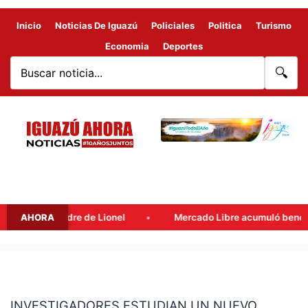
Inicio
Noticias De Iguazú
Policiales
Politica
Turismo
Economia
Deportes
🔍
e Messi, padre de Lionel
AHORA
Mercado Libre acumuló beneficios f
INVESTIGADORES
ESTUDIAN
INVESTIGADORES ESTUDIAN UN NUEVO
UN