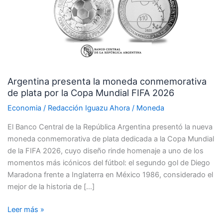
moneda
conmemorativa
de
plata
por
la
Argentina presenta la moneda conmemorativa
Copa
de plata por la Copa Mundial FIFA 2026
Mundial
FIFA
Economia
/
Redacción Iguazu Ahora
/
Moneda
2026
El Banco Central de la República Argentina presentó la nueva
moneda conmemorativa de plata dedicada a la Copa Mundial
de la FIFA 2026, cuyo diseño rinde homenaje a uno de los
momentos más icónicos del fútbol: el segundo gol de Diego
Maradona frente a Inglaterra en México 1986, considerado el
mejor de la historia de […]
Leer más »