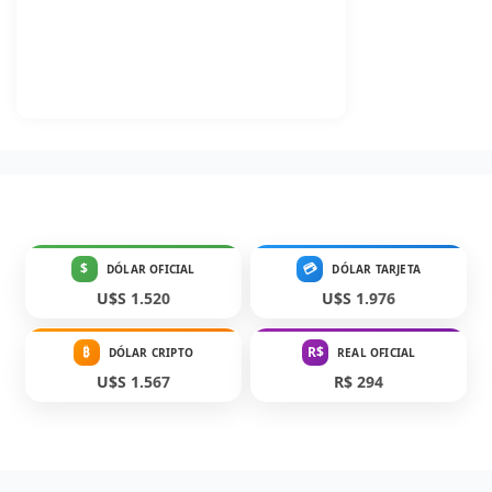
$
💳
DÓLAR OFICIAL
DÓLAR TARJETA
U$S 1.520
U$S 1.976
₿
R$
DÓLAR CRIPTO
REAL OFICIAL
U$S 1.567
R$ 294