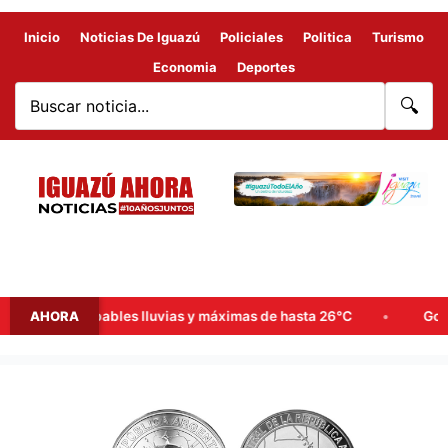
Inicio
Noticias De Iguazú
Policiales
Politica
Turismo
Economia
Deportes
🔍
emana: probables lluvias y máximas de hasta 26°C
AHORA
Goerling,
Argentina
presenta
la