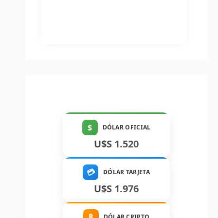
$
DÓLAR OFICIAL
U$S 1.520
💳
DÓLAR TARJETA
U$S 1.976
₿
DÓLAR CRIPTO