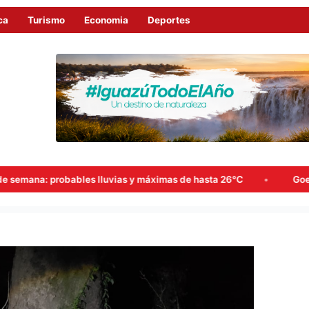
ca
Turismo
Economia
Deportes
 hasta 26°C
Goerling, Arce y Rojas Decut frenaron el intent