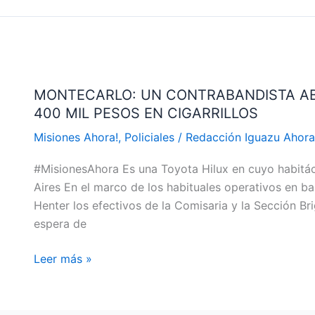
MONTECARLO:
UN
MONTECARLO: UN CONTRABANDISTA A
CONTRABANDISTA
400 MIL PESOS EN CIGARRILLOS
ABANDONO
UNA
Misiones Ahora!
,
Policiales
/
Redacción Iguazu Ahor
CAMIONETA
#MisionesAhora Es una Toyota Hilux en cuyo habitác
CON
Aires En el marco de los habituales operativos en bar
MAS
Henter los efectivos de la Comisaria y la Sección B
DE
espera de
400
MIL
Leer más »
PESOS
EN
CIGARRILLOS