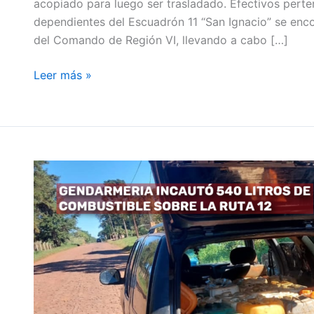
acopiado para luego ser trasladado. Efectivos perten
dependientes del Escuadrón 11 “San Ignacio” se en
del Comando de Región VI, llevando a cabo […]
Leer más »
GENDARMERIA
INCAUTÓ
540
LITROS
DE
COMBUSTIBLE
SOBRE
LA