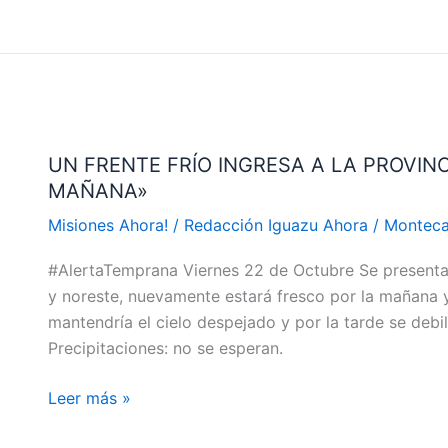
UN
FRENTE
UN FRENTE FRÍO INGRESA A LA PROVIN
FRÍO
MAÑANA»
INGRESA
A
Misiones Ahora!
/
Redacción Iguazu Ahora
/
Monteca
LA
#AlertaTemprana Viernes 22 de Octubre Se presenta b
PROVINCIA
y noreste, nuevamente estará fresco por la mañana y
«ANUNCIAN
mantendría el cielo despejado y por la tarde se debil
LLUVIAS
Precipitaciones: no se esperan.
Y
TORMENTAS
Leer más »
PARA
MAÑANA»