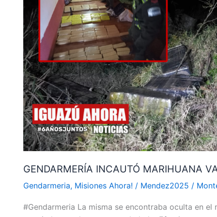
EN
CASI
64
MILLONES
DE
PESOS
GENDARMERÍA INCAUTÓ MARIHUANA VAL
Gendarmeria
,
Misiones Ahora!
/
Mendez2025
/
Mont
#Gendarmeria La misma se encontraba oculta en el 