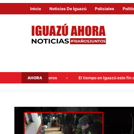
Inicio
Noticias De Iguazú
Policiales
Politi
AHORA
tiempo en Iguazú este fin de semana: probables lluvias y máximas de
GENDARMERÍA
INCAUTÓ
MARIHUANA
VALUADA