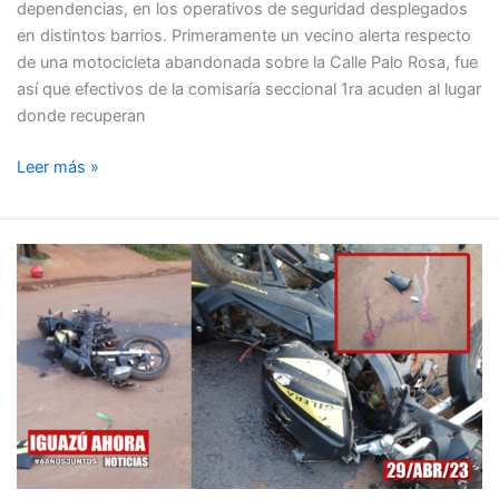
dependencias, en los operativos de seguridad desplegados
en distintos barrios. Primeramente un vecino alerta respecto
de una motocicleta abandonada sobre la Calle Palo Rosa, fue
así que efectivos de la comisaría seccional 1ra acuden al lugar
donde recuperan
Leer más »
GRAVE
ACCIDENTE
DE
MOTOS
OCURRIÓ
ESTA
MAÑANA
«UN
HERIDO
PRESENTA