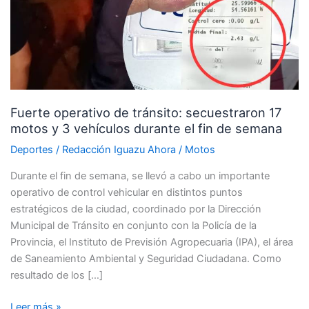
tránsito:
secuestraron
17
motos
y
3
Fuerte operativo de tránsito: secuestraron 17
vehículos
motos y 3 vehículos durante el fin de semana
durante
el
Deportes
/
Redacción Iguazu Ahora
/
Motos
fin
Durante el fin de semana, se llevó a cabo un importante
de
operativo de control vehicular en distintos puntos
semana
estratégicos de la ciudad, coordinado por la Dirección
Municipal de Tránsito en conjunto con la Policía de la
Provincia, el Instituto de Previsión Agropecuaria (IPA), el área
de Saneamiento Ambiental y Seguridad Ciudadana. Como
resultado de los […]
Leer más »