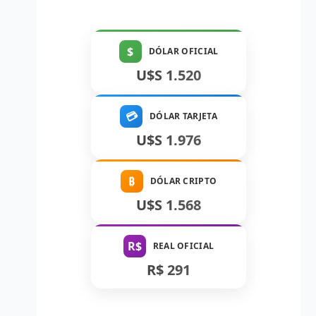
$
DÓLAR OFICIAL
U$S 1.520
💳
DÓLAR TARJETA
U$S 1.976
₿
DÓLAR CRIPTO
U$S 1.568
R$
REAL OFICIAL
R$ 291