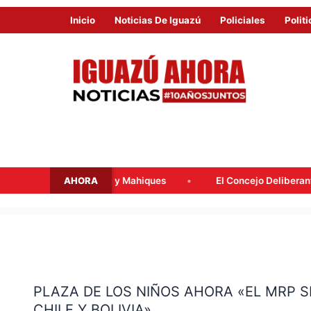
Inicio
Noticias De Iguazú
Policiales
Politi
AHORA
ssalacqua y Mahiques
El Concejo Deliberante tratará mañana
PLAZA
DE
PLAZA DE LOS NIÑOS AHORA «EL MRP S
LOS
CHILE Y BOLIVIA»
NIÑOS