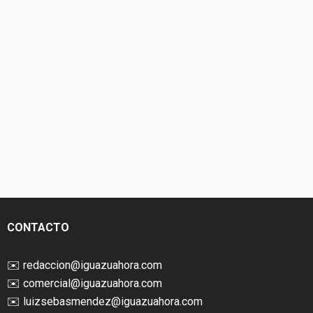
CONTACTO
✉️
redaccion@iguazuahora.com
✉️
comercial@iguazuahora.com
✉️
luizsebasmendez@iguazuahora.com