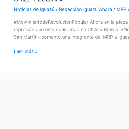
AHORA
Noticias de Iguazú
/
Redacción Iguazu Ahora
/
MRP 
«EL
#MovimientodeRevolucionPopular Ahora en la plaza d
MRP
represión que esta ocurriendo en Chile y Bolivia. «
SE
San Martín» comento una integrante del MRP a Iguaz
REÚNE
EN
Leer más »
REPUDIO
DE
LA
REPRESIÓN
DE
CHILE
Y
BOLIVIA»