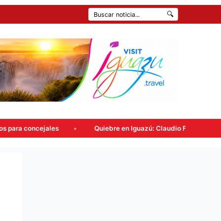
🔍
es
Quiebre en Iguazú: Claudio Filippa renunció a Encuentr