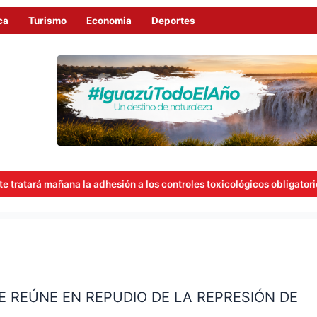
ca
Turismo
Economia
Deportes
 la adhesión a los controles toxicológicos obligatorios para concejal
E REÚNE EN REPUDIO DE LA REPRESIÓN DE