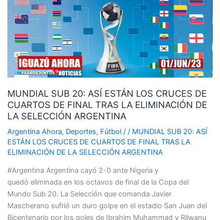
ASÍ
ESTÁN
LOS
CRUCES
DE
CUARTOS
DE
MUNDIAL SUB 20: ASÍ ESTÁN LOS CRUCES DE
FINAL
CUARTOS DE FINAL TRAS LA ELIMINACIÓN DE
TRAS
LA SELECCIÓN ARGENTINA
LA
ELIMINACIÓN
Argentina Ahora
,
Deportes
,
Fútbol
/
/
MUNDIAL SUB 20: ASÍ
DE
ESTÁN LOS CRUCES DE CUARTOS DE FINAL TRAS LA
ELIMINACIÓN DE LA SELECCIÓN ARGENTINA
LA
SELECCIÓN
#Argentina Argentina cayó 2-0 ante Nigeria y
ARGENTINA
quedó eliminada en los octavos de final de la Copa del
Mundo Sub 20. La Selección que comanda Javier
Mascherano sufrió un duro golpe en el estadio San Juan del
Bicentenario por los goles de Ibrahim Muhammad y Rilwanu