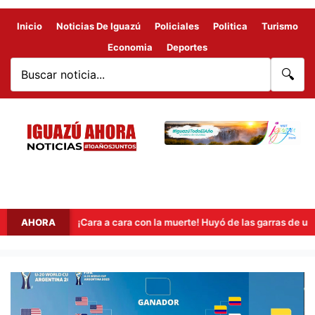
Inicio
Noticias De Iguazú
Policiales
Politica
Turismo
Economia
Deportes
🔍
s
AHORA
¡Cara a cara con la muerte! Huyó de las garras de un «tigr
MUNDIAL
SUB
20: