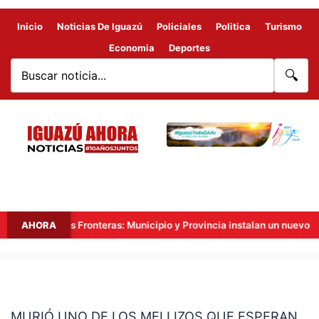
Inicio
Noticias De Iguazú
Policiales
Politica
Turismo
Economia
Deportes
🔍
Hito Tres Fronteras: Municipio y Provincia instalan un nuevo punt
AHORA
MURIÓ
UNO
MURIÓ UNO DE LOS MELLIZOS QUE ESPERAN
DE