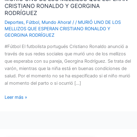
CRISTIANO RONALDO Y GEORGINA
LOS
RODRÍGUEZ
MELLIZOS
QUE
Deportes
,
Fútbol
,
Mundo Ahora!
/
/
MURIÓ UNO DE LOS
MELLIZOS QUE ESPERAN CRISTIANO RONALDO Y
ESPERAN
GEORGINA RODRÍGUEZ
CRISTIANO
RONALDO
#Fútbol El futbolista portugués Cristiano Ronaldo anunció a
Y
través de sus redes sociales que murió uno de los mellizos
GEORGINA
que esperaba con su pareja, Georgina Rodríguez. Se trata del
RODRÍGUEZ
varón, mientras que la niña está en buenas condiciones de
salud. Por el momento no se ha especificado si el niño murió
al momento del parto o si ocurrió […]
Leer más »