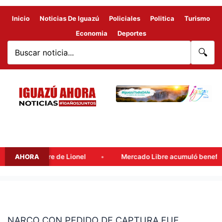
Inicio
Noticias De Iguazú
Policiales
Politica
Turismo
Economia
Deportes
🔍
 Messi, padre de Lionel
AHORA
Mercado Libre acumuló beneficios fi
NARCO
CON
NARCO CON PEDIDO DE CAPTURA FUE
PEDIDO