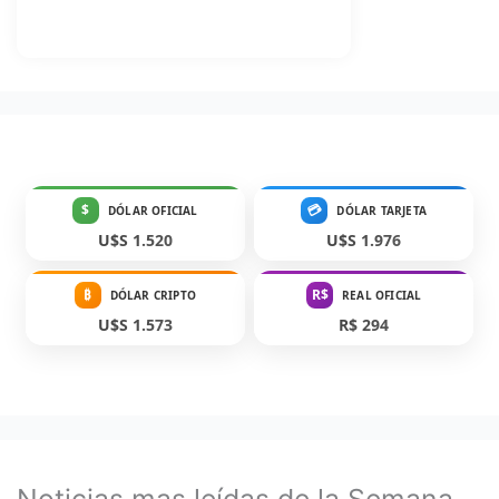
$
💳
DÓLAR OFICIAL
DÓLAR TARJETA
U$S 1.520
U$S 1.976
₿
R$
DÓLAR CRIPTO
REAL OFICIAL
U$S 1.573
R$ 294
Noticias mas leídas de la Semana