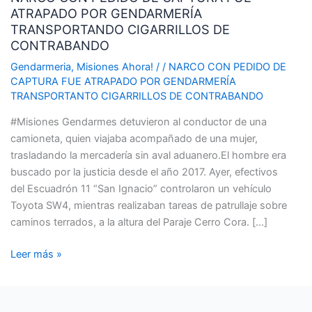
ATRAPADO POR GENDARMERÍA
DE
TRANSPORTANDO CIGARRILLOS DE
CAPTURA
CONTRABANDO
FUE
ATRAPADO
Gendarmeria
,
Misiones Ahora!
/
/
NARCO CON PEDIDO DE
CAPTURA FUE ATRAPADO POR GENDARMERÍA
POR
TRANSPORTANTO CIGARRILLOS DE CONTRABANDO
GENDARMERÍA
TRANSPORTANDO
#Misiones Gendarmes detuvieron al conductor de una
CIGARRILLOS
camioneta, quien viajaba acompañado de una mujer,
DE
trasladando la mercadería sin aval aduanero.El hombre era
CONTRABANDO
buscado por la justicia desde el año 2017. Ayer, efectivos
del Escuadrón 11 “San Ignacio” controlaron un vehículo
Toyota SW4, mientras realizaban tareas de patrullaje sobre
caminos terrados, a la altura del Paraje Cerro Cora. […]
Leer más »