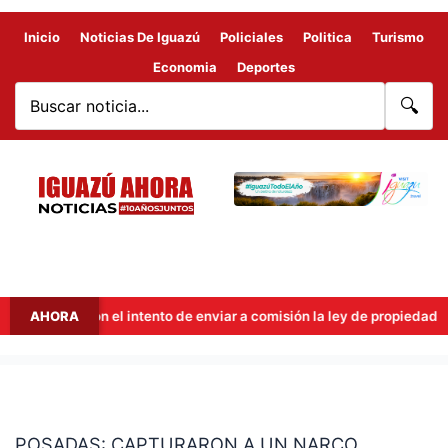
Inicio
Noticias De Iguazú
Policiales
Politica
Turismo
Economia
Deportes
🔍
ut frenaron el intento de enviar a comisión la ley de propiedad priva
AHORA
POSADAS:
CAPTURARON
POSADAS: CAPTURARON A UN NARCO
A