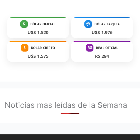
$
💳
DÓLAR OFICIAL
DÓLAR TARJETA
U$S 1.520
U$S 1.976
₿
R$
DÓLAR CRIPTO
REAL OFICIAL
U$S 1.575
R$ 294
Noticias mas leídas de la Semana