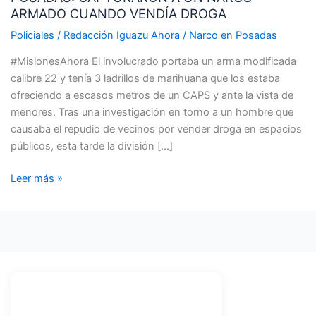
ARMADO CUANDO VENDÍA DROGA
UN
NARCO
Policiales
/
Redacción Iguazu Ahora
/
Narco en Posadas
ARMADO
#MisionesAhora El involucrado portaba un arma modificada
CUANDO
calibre 22 y tenía 3 ladrillos de marihuana que los estaba
VENDÍA
ofreciendo a escasos metros de un CAPS y ante la vista de
DROGA
menores. Tras una investigación en torno a un hombre que
causaba el repudio de vecinos por vender droga en espacios
públicos, esta tarde la división […]
Leer más »