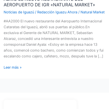
AEROPUERTO DE IGR «NATURAL MARKET»
RESTAURANTE
DEL
Noticias de Iguazú
/
Redacción Iguazu Ahora
/
Natural Market
AEROPUERTO
#AA2000 El nuevo restaurante del Aeropuerto Internacional
DE
Cataratas del Iguazú, abrió sus puertas al público.En
IGR
exclusiva el Gerente de NATURAL MARKET, Sebastian
«NATURAL
Alcaraz, concedió una interesante entrevista a nuestro
MARKET»
corresponsal Daniel Ayala: «Estoy en la empresa hace 13
años, comencé como bachero, como comienzan todos y fui
escalando como cajero, cafetero, mozo, después tuve la […]
Leer más »