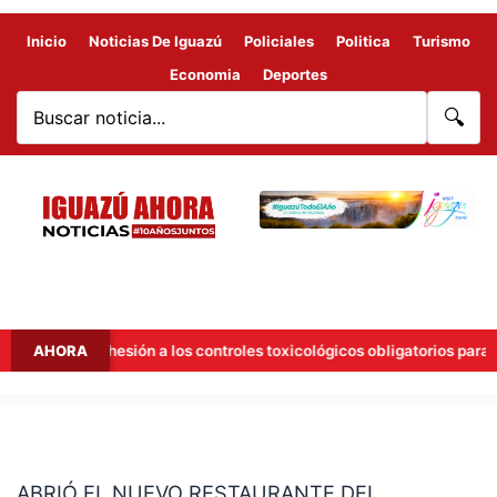
Inicio
Noticias De Iguazú
Policiales
Politica
Turismo
Economia
Deportes
🔍
ana la adhesión a los controles toxicológicos obligatorios para conc
AHORA
ABRIÓ
EL
ABRIÓ EL NUEVO RESTAURANTE DEL
NUEVO