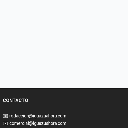
CONTACTO
✉️
redaccion@iguazuahora.com
✉️
comercial@iguazuahora.com