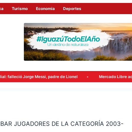
ca
Turismo
Economia
Deportes
ge Messi, padre de Lionel
Mercado Libre acumuló beneficios
OBAR JUGADORES DE LA CATEGORÍA 2003-