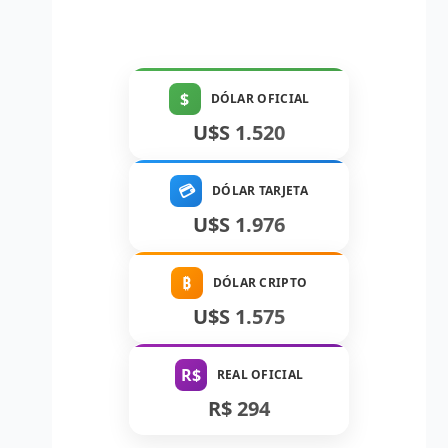
$
DÓLAR OFICIAL
U$S 1.520
💳
DÓLAR TARJETA
U$S 1.976
₿
DÓLAR CRIPTO
U$S 1.575
R$
REAL OFICIAL
R$ 294