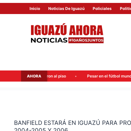
Inicio
Noticias De Iguazú
Policiales
Politi
AHORA
 dispararon al piso
Pesar en el fútbol mundial: falleció Jor
BANFIELD
ESTARÁ
BANFIELD ESTARÁ EN IGUAZÚ PARA PR
EN
2004-2005 Y 2006
IGUAZÚ