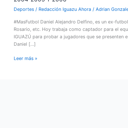
PARA
Deportes
/
Redacción Iguazu Ahora
/
Adrian Gonzal
PROBAR
#MasFutbol Daniel Alejandro Delfino, es un ex-futbol
JUGADORES
Rosario, etc. Hoy trabaja como captador para el equi
DE
IGUAZÚ para probar a jugadores que se presenten e
LA
Daniel […]
CATEGORÍA
2003-
Leer más »
2004-
2005
Y
2006