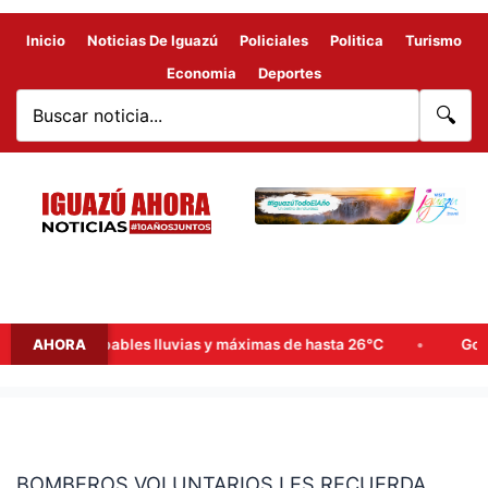
Inicio
Noticias De Iguazú
Policiales
Politica
Turismo
Economia
Deportes
🔍
emana: probables lluvias y máximas de hasta 26°C
AHORA
Goerling, 
BOMBEROS
VOLUNTARIOS
BOMBEROS VOLUNTARIOS LES RECUERDA
LES