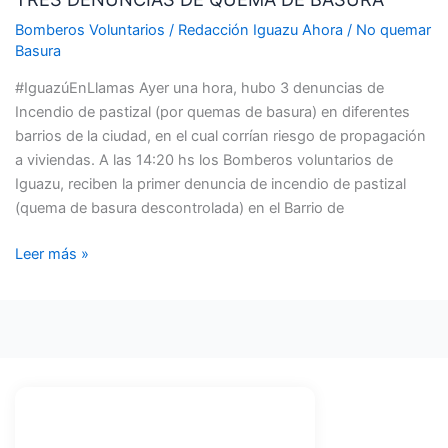
UN
HORA
Bomberos Voluntarios
/
Redacción Iguazu Ahora
/
No quemar
HUBO
Basura
TRES
#IguazúEnLlamas Ayer una hora, hubo 3 denuncias de
DENUNCIAS
Incendio de pastizal (por quemas de basura) en diferentes
DE
barrios de la ciudad, en el cual corrían riesgo de propagación
QUEMA
a viviendas. A las 14:20 hs los Bomberos voluntarios de
DE
Iguazu, reciben la primer denuncia de incendio de pastizal
BASURA
(quema de basura descontrolada) en el Barrio de
Leer más »