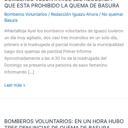
QUE ESTA PROHIBIDO LA QUEMA DE BASURA
RECUERDA
QUE
Bomberos Voluntarios
/
Redacción Iguazu Ahora
/
No quemar
ESTA
Basura
PROHIBIDO
#AlertaRoja Ayer los bomberos voluntarios de Iguazú tuvieron
LA
un día muy agitado, dos casi tres incendios en un solo día,
QUEMA
primero a la madrugada el parcial incendio de la municipalidad
DE
luego dos quemas de pastizal Primer informe
BASURA
Aproximadamente a las 4:30 hs de la madrugada del
Domingo se presenta una persona de sexo femenino
informando […]
Leer más »
BOMBEROS
VOLUNTARIOS:
BOMBEROS VOLUNTARIOS: EN UN HORA HUBO
EN
TRES DENUNCIAS DE QUEMA DE BASURA