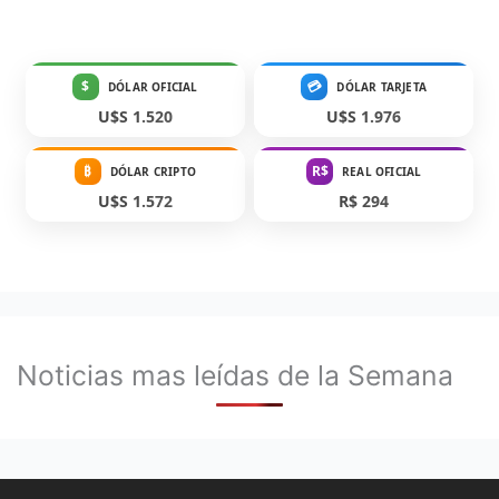
$
💳
DÓLAR OFICIAL
DÓLAR TARJETA
U$S 1.520
U$S 1.976
₿
R$
DÓLAR CRIPTO
REAL OFICIAL
U$S 1.572
R$ 294
Noticias mas leídas de la Semana