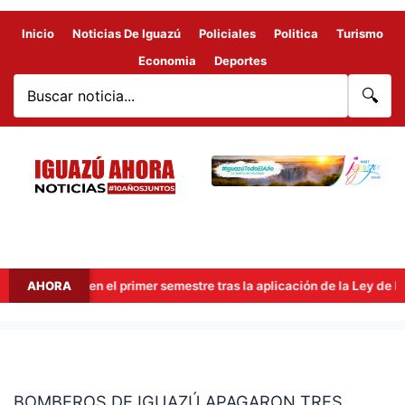
Inicio
Noticias De Iguazú
Policiales
Politica
Turismo
Economia
Deportes
🔍
millones en el primer semestre tras la aplicación de la Ley de Econ
AHORA
BOMBEROS
DE
BOMBEROS DE IGUAZÚ APAGARON TRES
IGUAZÚ