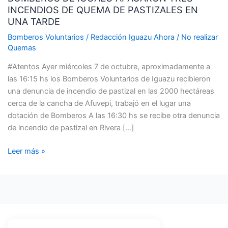
INCENDIOS DE QUEMA DE PASTIZALES EN
APAGARON
UNA TARDE
TRES
INCENDIOS
Bomberos Voluntarios
/
Redacción Iguazu Ahora
/
No realizar
Quemas
DE
QUEMA
#Atentos Ayer miércoles 7 de octubre, aproximadamente a
DE
las 16:15 hs los Bomberos Voluntarios de Iguazu recibieron
PASTIZALES
una denuncia de incendio de pastizal en las 2000 hectáreas
EN
cerca de la cancha de Afuvepi, trabajó en el lugar una
UNA
dotación de Bomberos A las 16:30 hs se recibe otra denuncia
TARDE
de incendio de pastizal en Rivera […]
Leer más »