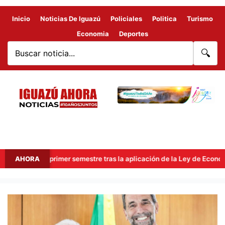
Inicio
Noticias De Iguazú
Policiales
Politica
Turismo
Economia
Deportes
🔍
s en el primer semestre tras la aplicación de la Ley de Economía de
AHORA
LULA
LLEGARÁ
A