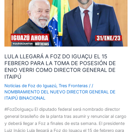
FOZ
DO
IGUAÇU
EL
15
FEBRERO
PARA
LULA LLEGARÁ A FOZ DO IGUAÇU EL 15
LA
FEBRERO PARA LA TOMA DE POSESIÓN DE
TOMA
ENIO VERRI COMO DIRECTOR GENERAL DE
DE
ITAIPÚ
POSESIÓN
DE
Noticias de Foz do Iguazú
,
Tres Fronteras
/
/
ENIO
NOMBRAMIENTO DEL NUEVO DIRECTOR GENERAL DE
ITAIPÚ BINACIONAL
VERRI
COMO
#FozDoIguaçu El diputado federal será nombrado director
DIRECTOR
general brasileño de la planta tras asumir y renunciar al cargo
GENERAL
y deberá llegar a Foz a finales de esta semana. El presidente
DE
Luiz Inácio Lula llegará a Foz do Iguaçu el 15 de febrero para