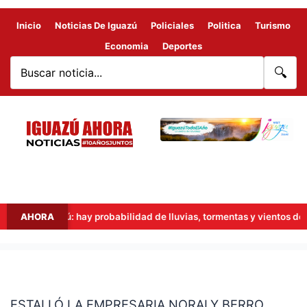
Inicio
Noticias De Iguazú
Policiales
Politica
Turismo
Economia
Deportes
🔍
 en Iguazú: hay probabilidad de lluvias, tormentas y vientos de hast
AHORA
ESTALLÓ
LA
ESTALLÓ LA EMPRESARIA NORALY BERRO
EMPRESARIA