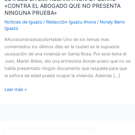
«CONTRA EL ABOGADO QUE NO PRESENTA
NORALY
NINGUNA PRUEBA»
BERRO
«CONTRA
Noticias de Iguazú
/
Redacción Iguazu Ahora
/
Noraly Berro
Iguazú
EL
ABOGADO
#AcostumbradoasoloHablar Uno de los temas mas
QUE
comentados los últimos días en la ciudad es la supuesta
NO
usurpación de una vivienda en Santa Rosa. Por este tema el
PRESENTA
Juez, Martin Brites, dio una entrevista donde aclaro que no se
NINGUNA
había presentado ningún documento que respalde para que
PRUEBA»
la señora de edad pueda ocupar la vivienda. Además […]
Leer más »