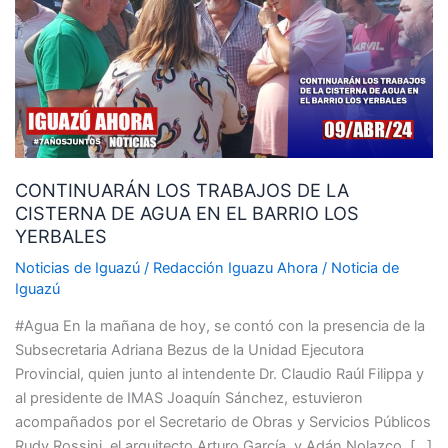
DE
LA
CISTERNA
DE
AGUA
EN
EL
CONTINUARÁN LOS TRABAJOS DE LA
BARRIO
CISTERNA DE AGUA EN EL BARRIO LOS
LOS
YERBALES
YERBALES
Noticias de Iguazú
/
Redacción Iguazu Ahora
/
Noticia de
Iguazú
#Agua En la mañana de hoy, se contó con la presencia de la
Subsecretaria Adriana Bezus de la Unidad Ejecutora
Provincial, quien junto al intendente Dr. Claudio Raúl Filippa y
al presidente de IMAS Joaquín Sánchez, estuvieron
acompañados por el Secretario de Obras y Servicios Públicos
Rudy Rossini, el arquitecto Arturo García, y Adán Nolazco, […]