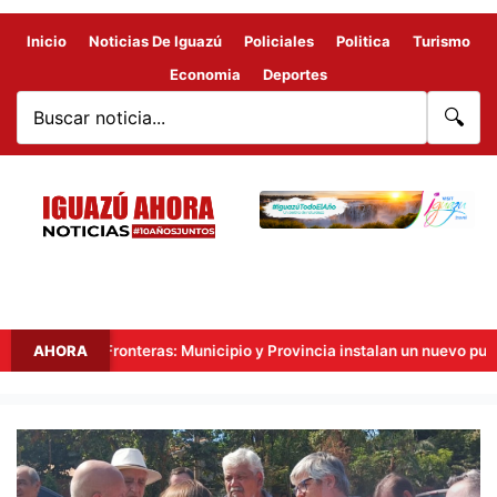
Inicio
Noticias De Iguazú
Policiales
Politica
Turismo
Economia
Deportes
🔍
ito Tres Fronteras: Municipio y Provincia instalan un nuevo punto de v
AHORA
CONTINUARÁN
LOS
TRABAJOS