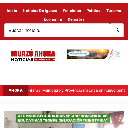
Inicio
Noticias De Iguazú
Policiales
Politica
Turismo
Economia
Deportes
🔍
 Tres Fronteras: Municipio y Provincia instalan un nuevo punto de vid
AHORA
ALUMNOS
SECUNDARIOS
RECIBIERON