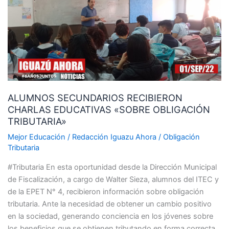
CHARLAS
EDUCATIVAS
«SOBRE
OBLIGACIÓN
TRIBUTARIA»
ALUMNOS SECUNDARIOS RECIBIERON
CHARLAS EDUCATIVAS «SOBRE OBLIGACIÓN
TRIBUTARIA»
Mejor Educación
/
Redacción Iguazu Ahora
/
Obligación
Tributaria
#Tributaria En esta oportunidad desde la Dirección Municipal
de Fiscalización, a cargo de Walter Sieza, alumnos del ITEC y
de la EPET N° 4, recibieron información sobre obligación
tributaria. Ante la necesidad de obtener un cambio positivo
en la sociedad, generando conciencia en los jóvenes sobre
los beneficios que se obtienen tributando en forma correcta