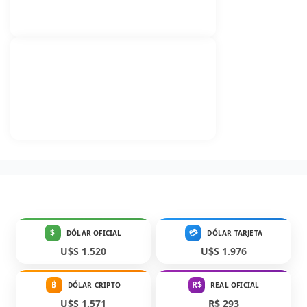
$
💳
DÓLAR OFICIAL
DÓLAR TARJETA
U$S 1.520
U$S 1.976
₿
R$
DÓLAR CRIPTO
REAL OFICIAL
U$S 1.571
R$ 293