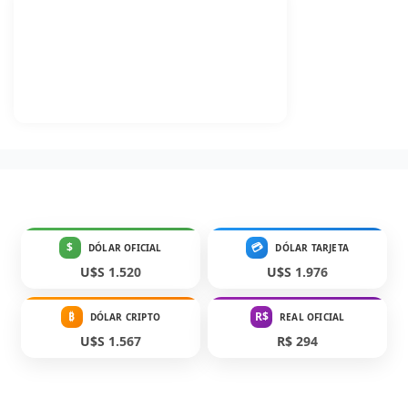
$
💳
DÓLAR OFICIAL
DÓLAR TARJETA
U$S 1.520
U$S 1.976
₿
R$
DÓLAR CRIPTO
REAL OFICIAL
U$S 1.567
R$ 294