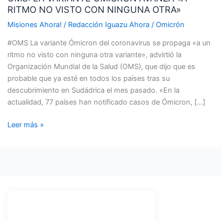
RITMO NO VISTO CON NINGUNA OTRA»
ÓMICRON
AVANZA
Misiones Ahora!
/
Redacción Iguazu Ahora
/
Omicrón
«A
#OMS La variante Ómicron del coronavirus se propaga «a un
RITMO
ritmo no visto con ninguna otra variante», advirtió la
NO
Organización Mundial de la Salud (OMS), que dijo que es
VISTO
probable que ya esté en todos los países tras su
CON
descubrimiento en Sudádrica el mes pasado. «En la
NINGUNA
actualidad, 77 países han notificado casos de Ómicron, […]
OTRA»
Leer más »