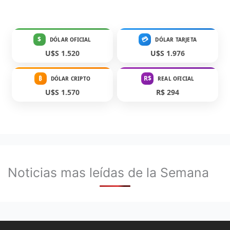
$
💳
DÓLAR OFICIAL
DÓLAR TARJETA
U$S 1.520
U$S 1.976
₿
R$
DÓLAR CRIPTO
REAL OFICIAL
U$S 1.570
R$ 294
Noticias mas leídas de la Semana