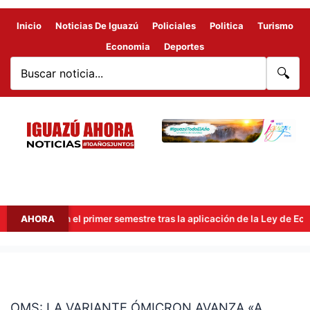
Inicio
Noticias De Iguazú
Policiales
Politica
Turismo
Economia
Deportes
🔍
llones en el primer semestre tras la aplicación de la Ley de Econom
AHORA
OMS:
LA
OMS: LA VARIANTE ÓMICRON AVANZA «A
VARIANTE