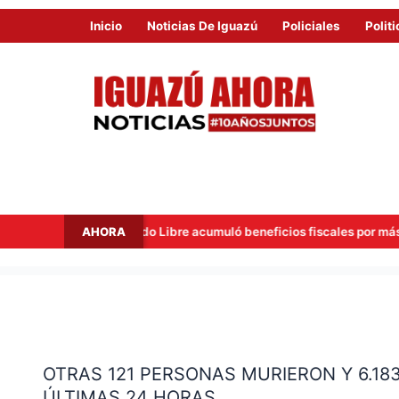
Inicio
Noticias De Iguazú
Policiales
Politi
AHORA
Mercado Libre acumuló beneficios fiscales por más de USD 40 millon
OTRAS
121
OTRAS 121 PERSONAS MURIERON Y 6.1
PERSONAS
ÚLTIMAS 24 HORAS
MURIERON