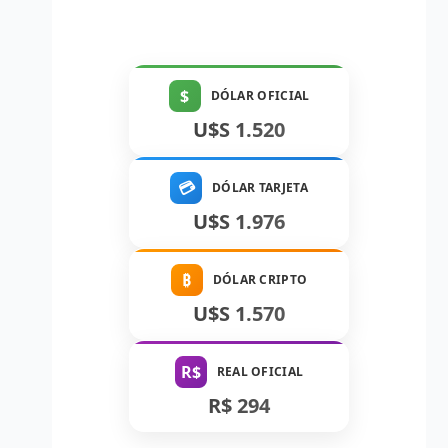
$
DÓLAR OFICIAL
U$S 1.520
💳
DÓLAR TARJETA
U$S 1.976
₿
DÓLAR CRIPTO
U$S 1.570
R$
REAL OFICIAL
R$ 294