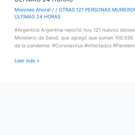
Y
Misiones Ahora!
/
/
OTRAS 121 PERSONAS MURIERO
6.183
ÚLTIMAS 24 HORAS
CONTRAJERON
#Argentina Argentina reportó hoy 121 nuevos decesos
CORONAVIRUS
Ministerio de Salud, que agregó que suman 108.936 l
EN
de la pandemia. #Coronavirus #Infectados #Pandem
LAS
ÚLTIMAS
Leer más »
24
HORAS