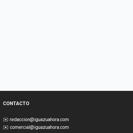
CONTACTO
✉️
redaccion@iguazuahora.com
✉️
comercial@iguazuahora.com