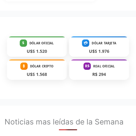
$
💳
DÓLAR OFICIAL
DÓLAR TARJETA
U$S 1.520
U$S 1.976
₿
R$
DÓLAR CRIPTO
REAL OFICIAL
U$S 1.568
R$ 294
Noticias mas leídas de la Semana