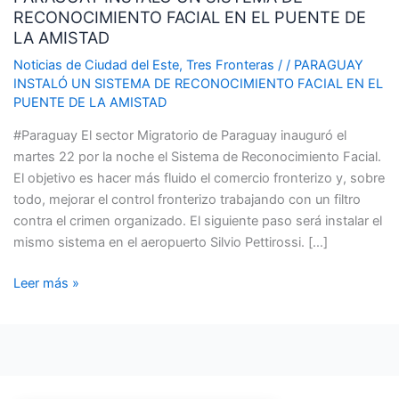
RECONOCIMIENTO FACIAL EN EL PUENTE DE
SISTEMA
LA AMISTAD
DE
RECONOCIMIENTO
Noticias de Ciudad del Este
,
Tres Fronteras
/
/
PARAGUAY
INSTALÓ UN SISTEMA DE RECONOCIMIENTO FACIAL EN EL
FACIAL
PUENTE DE LA AMISTAD
EN
EL
#Paraguay El sector Migratorio de Paraguay inauguró el
PUENTE
martes 22 por la noche el Sistema de Reconocimiento Facial.
DE
El objetivo es hacer más fluido el comercio fronterizo y, sobre
LA
todo, mejorar el control fronterizo trabajando con un filtro
AMISTAD
contra el crimen organizado. El siguiente paso será instalar el
mismo sistema en el aeropuerto Silvio Pettirossi. […]
Leer más »