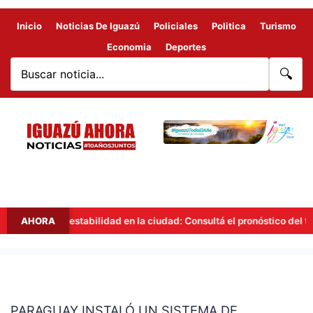
Inicio
Noticias De Iguazú
Policiales
Politica
Turismo
Economia
Deportes
🔍
AHORA
Inestabilidad en la ciudad: Consultá el pronóstico del tiempo
PARAGUAY
INSTALÓ
PARAGUAY INSTALÓ UN SISTEMA DE
UN