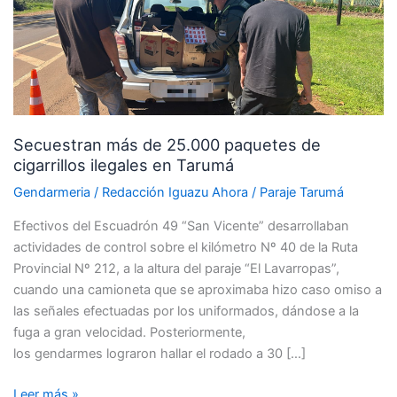
25.000
paquetes
de
cigarrillos
ilegales
en
Secuestran más de 25.000 paquetes de
Tarumá
cigarrillos ilegales en Tarumá
Gendarmeria
/
Redacción Iguazu Ahora
/
Paraje Tarumá
Efectivos del Escuadrón 49 “San Vicente” desarrollaban
actividades de control sobre el kilómetro Nº 40 de la Ruta
Provincial Nº 212, a la altura del paraje “El Lavarropas”,
cuando una camioneta que se aproximaba hizo caso omiso a
las señales efectuadas por los uniformados, dándose a la
fuga a gran velocidad. Posteriormente,
los gendarmes lograron hallar el rodado a 30 […]
Leer más »