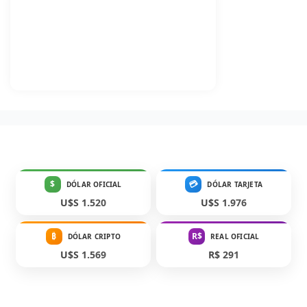
$
💳
DÓLAR OFICIAL
DÓLAR TARJETA
U$S 1.520
U$S 1.976
₿
R$
DÓLAR CRIPTO
REAL OFICIAL
U$S 1.569
R$ 291