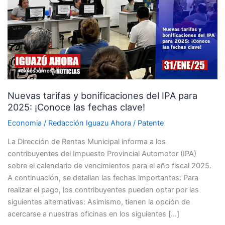
bonificaciones
del
IPA
para
2025:
¡Conoce
las
Nuevas tarifas y bonificaciones del IPA para
fechas
2025: ¡Conoce las fechas clave!
clave!
Economia
/
Redacción Iguazu Ahora
/
Patente
La Dirección de Rentas Municipal informa a los
contribuyentes del Impuesto Provincial Automotor (IPA)
sobre el calendario de vencimientos para el año fiscal 2025.
A continuación, se detallan las fechas importantes: Para
realizar el pago, los contribuyentes pueden optar por las
siguientes alternativas: Asimismo, tienen la opción de
acercarse a nuestras oficinas en los siguientes […]