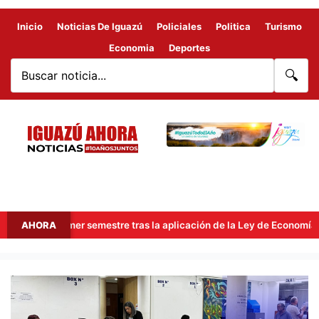
Inicio
Noticias De Iguazú
Policiales
Politica
Turismo
Economia
Deportes
🔍
n el primer semestre tras la aplicación de la Ley de Economía del C
AHORA
Nuevas
tarifas
y