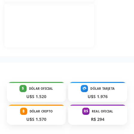
$
💳
DÓLAR OFICIAL
DÓLAR TARJETA
U$S 1.520
U$S 1.976
₿
R$
DÓLAR CRIPTO
REAL OFICIAL
U$S 1.570
R$ 294