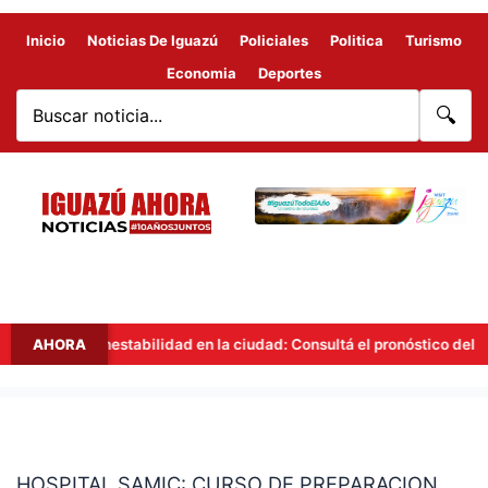
Inicio
Noticias De Iguazú
Policiales
Politica
Turismo
Economia
Deportes
🔍
AHORA
Inestabilidad en la ciudad: Consultá el pronóstico del tiemp
HOSPITAL
SAMIC:
HOSPITAL SAMIC: CURSO DE PREPARACION
CURSO