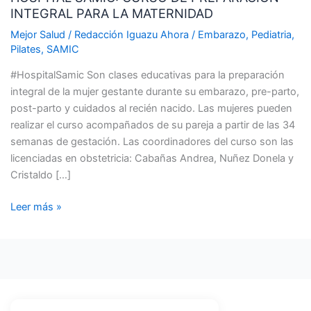
INTEGRAL PARA LA MATERNIDAD
DE
PREPARACION
Mejor Salud
/
Redacción Iguazu Ahora
/
Embarazo
,
Pediatria
,
INTEGRAL
Pilates
,
SAMIC
PARA
#HospitalSamic Son clases educativas para la preparación
LA
integral de la mujer gestante durante su embarazo, pre-parto,
MATERNIDAD
post-parto y cuidados al recién nacido. Las mujeres pueden
realizar el curso acompañados de su pareja a partir de las 34
semanas de gestación. Las coordinadores del curso son las
licenciadas en obstetricia: Cabañas Andrea, Nuñez Donela y
Cristaldo […]
Leer más »