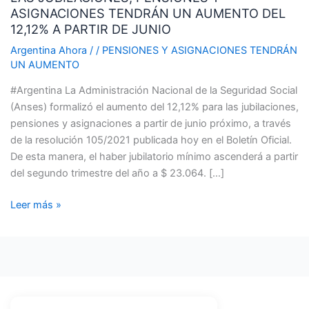
ASIGNACIONES TENDRÁN UN AUMENTO DEL
Y
12,12% A PARTIR DE JUNIO
ASIGNACIONES
TENDRÁN
Argentina Ahora
/
/
PENSIONES Y ASIGNACIONES TENDRÁN
UN AUMENTO
UN
AUMENTO
#Argentina La Administración Nacional de la Seguridad Social
DEL
(Anses) formalizó el aumento del 12,12% para las jubilaciones,
12,12%
pensiones y asignaciones a partir de junio próximo, a través
A
de la resolución 105/2021 publicada hoy en el Boletín Oficial.
PARTIR
De esta manera, el haber jubilatorio mínimo ascenderá a partir
DE
del segundo trimestre del año a $ 23.064. […]
JUNIO
Leer más »