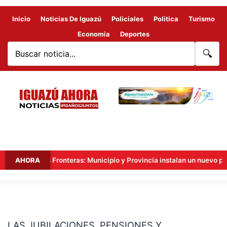
Inicio
Noticias De Iguazú
Policiales
Politica
Turismo
Economia
Deportes
🔍
Hito Tres Fronteras: Municipio y Provincia instalan un nuevo punto 
AHORA
LAS
JUBILACIONES,
LAS JUBILACIONES, PENSIONES Y
PENSIONES