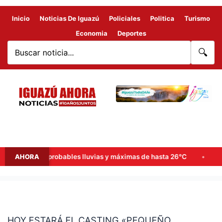
Inicio
Noticias De Iguazú
Policiales
Politica
Turismo
Economia
Deportes
🔍
de semana: probables lluvias y máximas de hasta 26°C
AHORA
Goerl
HOY
ESTARÁ
HOY ESTARÁ EL CASTING «PEQUEÑO
EL