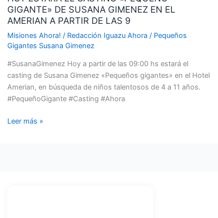
GIGANTE» DE SUSANA GIMENEZ EN EL
CASTING
AMERIAN A PARTIR DE LAS 9
«PEQUEÑO
GIGANTE»
Misiones Ahora!
/
Redacción Iguazu Ahora
/
Pequeños
Gigantes Susana Gimenez
DE
SUSANA
#SusanaGimenez Hoy a partir de las 09:00 hs estará el
GIMENEZ
casting de Susana Gimenez «Pequeños gigantes» en el Hotel
EN
Amerian, en búsqueda de niños talentosos de 4 a 11 años.
EL
#PequeñoGigante #Casting #Ahora
AMERIAN
A
Leer más »
PARTIR
DE
LAS
9