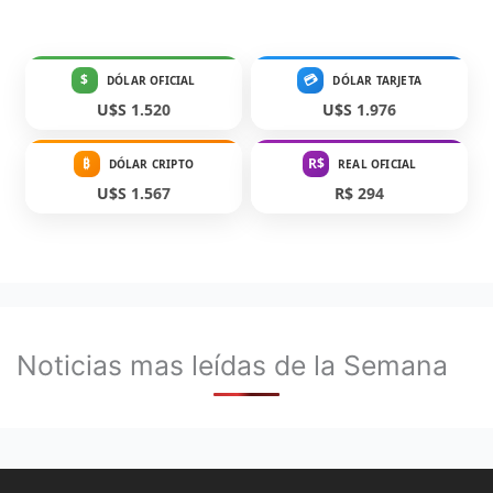
$
💳
DÓLAR OFICIAL
DÓLAR TARJETA
U$S 1.520
U$S 1.976
₿
R$
DÓLAR CRIPTO
REAL OFICIAL
U$S 1.567
R$ 294
Noticias mas leídas de la Semana