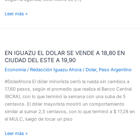
Leer más »
EN
IGUAZU
EN IGUAZU EL DOLAR SE VENDE A 18,80 EN
EL
CIUDAD DEL ESTE A 19,90
DOLAR
SE
Economia
/
Redacción Iguazu Ahora
/
Dolar
,
Peso Argentino
VENDE
#DolarAhora El dólar minorista cerró la rueda sin cambios a
A
17,60 pesos, según el promedio que realiza el Banco Central
18,80
(BCRA), con lo que terminó la semana con una suba de 5
EN
centavos. El dólar mayorista mostró un comportamiento
CIUDAD
similar al sumar 2,5 centavos, con lo que terminó a $ 17,28 en
DEL
el MULC, luego de tocar un piso
ESTE
A
Leer más »
19,90