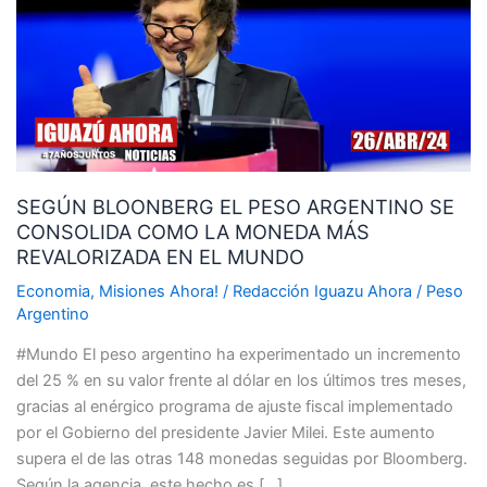
PESO
ARGENTINO
SE
CONSOLIDA
COMO
LA
MONEDA
SEGÚN BLOONBERG EL PESO ARGENTINO SE
MÁS
CONSOLIDA COMO LA MONEDA MÁS
REVALORIZADA
REVALORIZADA EN EL MUNDO
EN
EL
Economia
,
Misiones Ahora!
/
Redacción Iguazu Ahora
/
Peso
MUNDO
Argentino
#Mundo El peso argentino ha experimentado un incremento
del 25 % en su valor frente al dólar en los últimos tres meses,
gracias al enérgico programa de ajuste fiscal implementado
por el Gobierno del presidente Javier Milei. Este aumento
supera el de las otras 148 monedas seguidas por Bloomberg.
Según la agencia, este hecho es […]