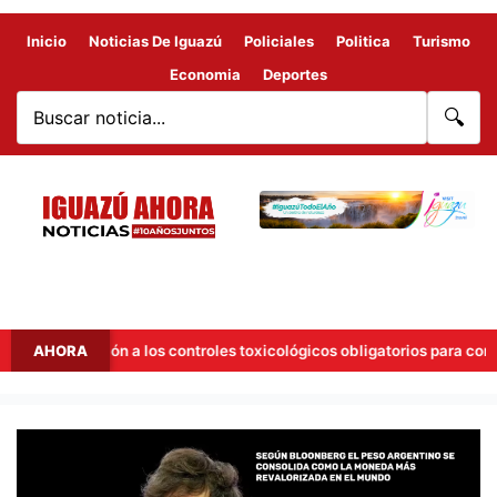
Inicio
Noticias De Iguazú
Policiales
Politica
Turismo
Economia
Deportes
🔍
a adhesión a los controles toxicológicos obligatorios para concejales
AHORA
SEGÚN
BLOONBERG
EL