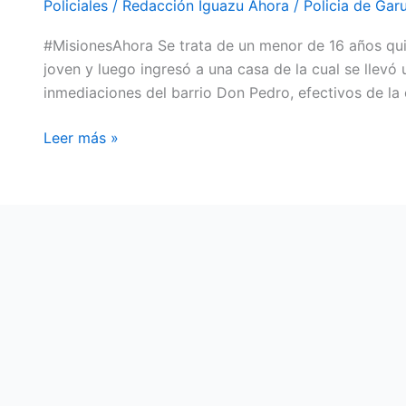
Policiales
/
Redacción Iguazu Ahora
/
Policia de Gar
JOVEN
#MisionesAhora Se trata de un menor de 16 años quie
TRAS
joven y luego ingresó a una casa de la cual se llevó 
UN
inmediaciones del barrio Don Pedro, efectivos de la
RAID
DELICTIVO
Leer más »