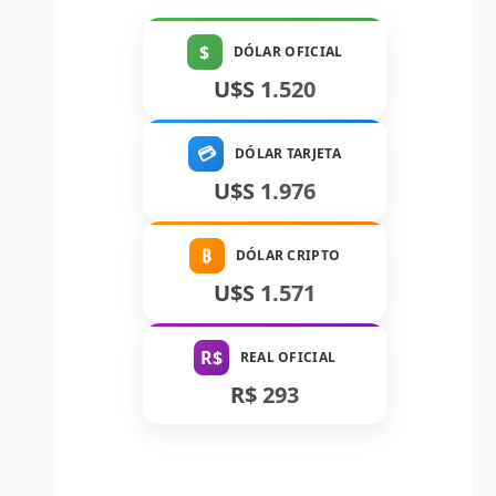
$
DÓLAR OFICIAL
U$S 1.520
💳
DÓLAR TARJETA
U$S 1.976
₿
DÓLAR CRIPTO
U$S 1.571
R$
REAL OFICIAL
R$ 293