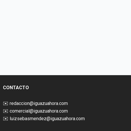
CONTACTO
✉️
redaccion@iguazuahora.com
✉️
comercial@iguazuahora.com
✉️
luizsebasmendez@iguazuahora.com