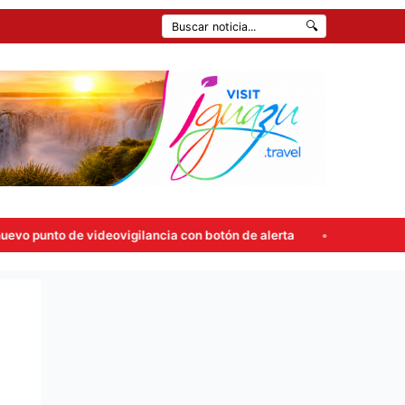
🔍
ideovigilancia con botón de alerta
Carlos Rovira rompió el 