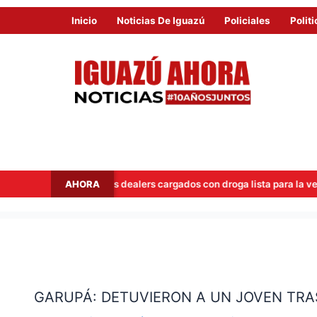
Inicio
Noticias De Iguazú
Policiales
Politi
AHORA
apan a dos dealers cargados con droga lista para la venta
H
GARUPÁ:
DETUVIERON
GARUPÁ: DETUVIERON A UN JOVEN TRAS
A
UN