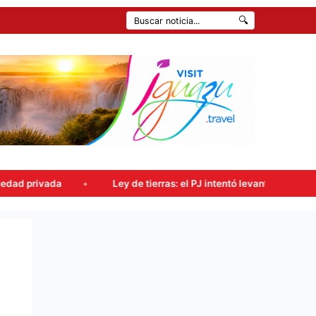
🔍
Ley de tierras: el PJ intentó levantar la sesión, pero el oficia