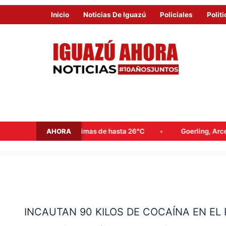
Inicio
Noticias De Iguazú
Policiales
Politi
AHORA
s y máximas de hasta 26°C
Goerling, Arce y Rojas Decut fre
INCAUTAN
90
INCAUTAN 90 KILOS DE COCAÍNA EN EL
KILOS
DE