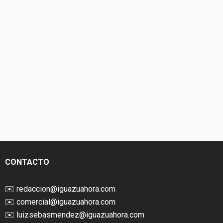
CONTACTO
✉️
redaccion@iguazuahora.com
✉️
comercial@iguazuahora.com
✉️
luizsebasmendez@iguazuahora.com