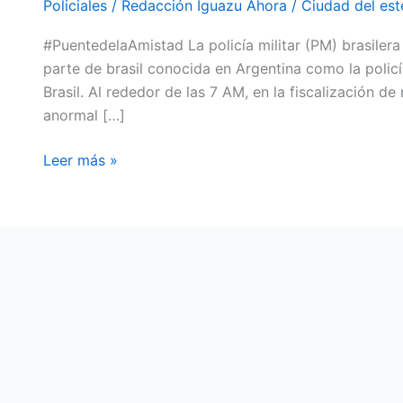
Policiales
/
Redacción Iguazu Ahora
/
Ciudad del est
COCAÍNA
#PuentedelaAmistad La policía militar (PM) brasilera
EN
parte de brasil conocida en Argentina como la policí
EL
Brasil. Al rededor de las 7 AM, en la fiscalización de
PUENTE
anormal […]
DE
LA
Leer más »
AMISTAD