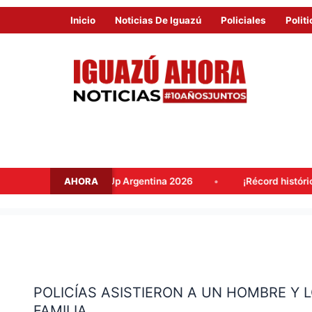
Inicio
Noticias De Iguazú
Policiales
Politi
AHORA
n Meet Up Argentina 2026
¡Récord histórico! El lado brasile
POLICÍAS
ASISTIERON
POLICÍAS ASISTIERON A UN HOMBRE Y
A
FAMILIA
UN