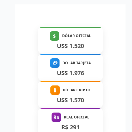
$
DÓLAR OFICIAL
U$S 1.520
💳
DÓLAR TARJETA
U$S 1.976
₿
DÓLAR CRIPTO
U$S 1.570
R$
REAL OFICIAL
R$ 291