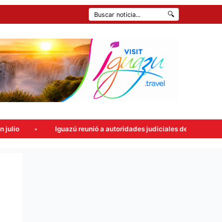
🔍
Iguazú reunió a autoridades judiciales de todo el país en una cumbre