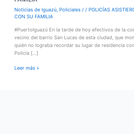
HOMBRE
Noticias de Iguazú
,
Policiales
/
/
POLICÍAS ASISTI
Y
CON SU FAMILIA
LOGRARON
#PuertoIguazú En la tarde de hoy efectivos de la c
QUE
vecino del barrio San Lucas de esta ciudad, que mo
SE
quién no lograba recordar su lugar de residencia com
REENCUENTRE
Policía […]
CON
SU
Leer más »
FAMILIA