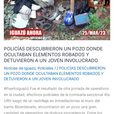
POZO
DONDE
OCULTABAN
ELEMENTOS
ROBADOS
Y
DETUVIERON
POLICÍAS DESCUBRIERON UN POZO DONDE
A
OCULTABAN ELEMENTOS ROBADOS Y
UN
DETUVIERON A UN JOVEN INVOLUCRADO
JOVEN
INVOLUCRADO
Noticias de Iguazú
,
Policiales
/
/
POLICÍAS DESCUBRIERON
UN POZO DONDE OCULTABAN ELEMENTOS ROBADOS Y
DETUVIERON A UN JOVEN INVOLUCRADO
#PuertoIguazú Fue el resultado de otra jornada de operativos
en la ciudad, efectivos policiales de la comisaría seccional 4ta
URV luego de un rastrillaje en inmediaciones al muro del
barrio Bicentenario, encontraron en un pozo una gran
cantidad de elementos de dudosa procedencia. Entre los