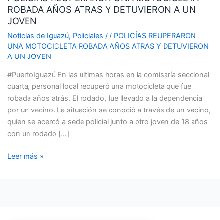
ROBADA AÑOS ATRAS Y DETUVIERON A UN
MOTOCICLETA
JOVEN
ROBADA
AÑOS
Noticias de Iguazú
,
Policiales
/
/
POLICÍAS REUPERARON
UNA MOTOCICLETA ROBADA AÑOS ATRAS Y DETUVIERON
ATRAS
A UN JOVEN
Y
DETUVIERON
#PuertoIguazú En las últimas horas en la comisaría seccional
A
cuarta, personal local recuperó una motocicleta que fue
UN
robada años atrás. El rodado, fue llevado a la dependencia
JOVEN
por un vecino. La situación se conoció a través de un vecino,
quien se acercó a sede policial junto a otro joven de 18 años
con un rodado […]
Leer más »