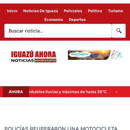
Inicio
Noticias De Iguazú
Policiales
Politica
Turismo
Economia
Deportes
🔍
e semana: probables lluvias y máximas de hasta 26°C
AHORA
Goerli
POLICÍAS
REUPERARON
POLICÍAS REUPERARON UNA MOTOCICLETA
UNA