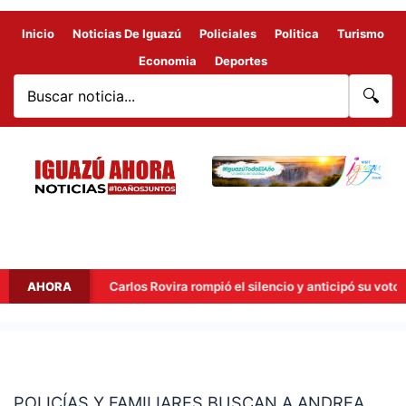
Inicio
Noticias De Iguazú
Policiales
Politica
Turismo
Economia
Deportes
🔍
rta
AHORA
Carlos Rovira rompió el silencio y anticipó su voto para
POLICÍAS
Y
POLICÍAS Y FAMILIARES BUSCAN A ANDREA
FAMILIARES