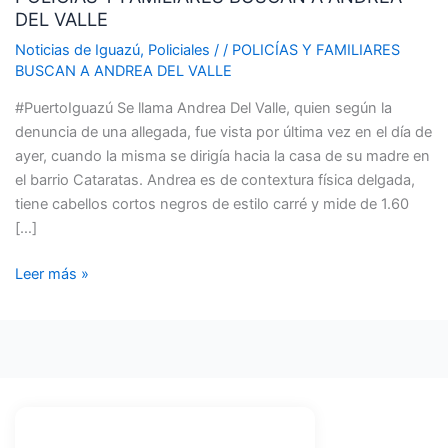
DEL VALLE
BUSCAN
A
Noticias de Iguazú
,
Policiales
/
/
POLICÍAS Y FAMILIARES
ANDREA
BUSCAN A ANDREA DEL VALLE
DEL
#PuertoIguazú Se llama Andrea Del Valle, quien según la
VALLE
denuncia de una allegada, fue vista por última vez en el día de
ayer, cuando la misma se dirigía hacia la casa de su madre en
el barrio Cataratas. Andrea es de contextura física delgada,
tiene cabellos cortos negros de estilo carré y mide de 1.60
[…]
Leer más »