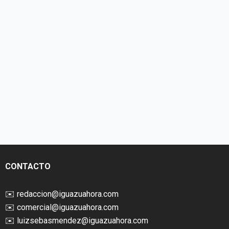
CONTACTO
✉️
redaccion@iguazuahora.com
✉️
comercial@iguazuahora.com
✉️
luizsebasmendez@iguazuahora.com