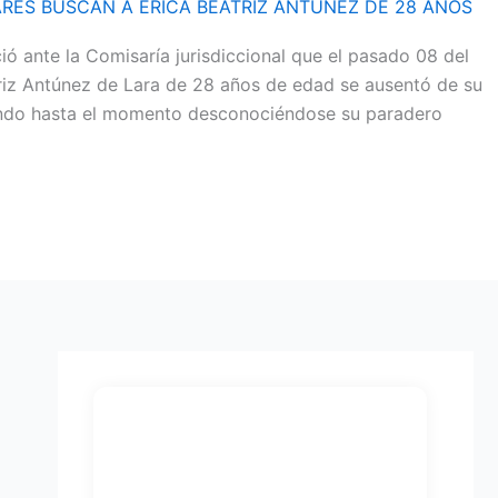
IARES BUSCAN A ERICA BEATRIZ ANTÚNEZ DE 28 AÑOS
ó ante la Comisaría jurisdiccional que el pasado 08 del
atriz Antúnez de Lara de 28 años de edad se ausentó de su
sando hasta el momento desconociéndose su paradero