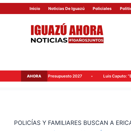
Inicio
Noticias De Iguazú
Policiales
Politi
AHORA
 para el Presupuesto 2027
Luis Caputo: “Estamos reconstruy
POLICÍAS
Y
POLICÍAS Y FAMILIARES BUSCAN A ERI
FAMILIARES
BUSCAN