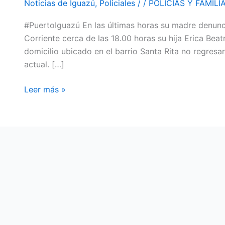
Noticias de Iguazú
,
Policiales
/
/
POLICÍAS Y FAMIL
A
#PuertoIguazú En las últimas horas su madre denunci
ERICA
Corriente cerca de las 18.00 horas su hija Erica Be
BEATRIZ
domicilio ubicado en el barrio Santa Rita no regre
ANTÚNEZ
actual. […]
DE
28
Leer más »
AÑOS