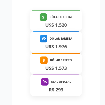
$
DÓLAR OFICIAL
U$S 1.520
💳
DÓLAR TARJETA
U$S 1.976
₿
DÓLAR CRIPTO
U$S 1.573
R$
REAL OFICIAL
R$ 293