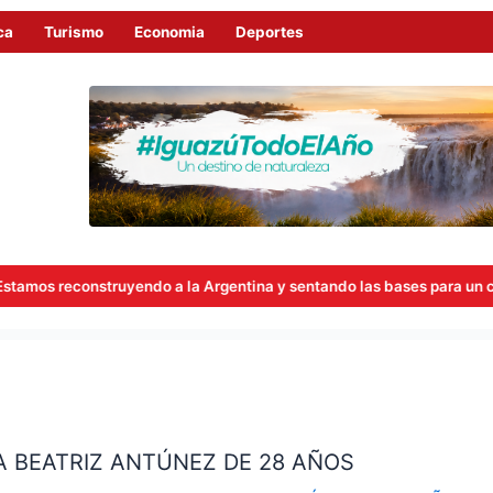
ca
Turismo
Economia
Deportes
endo a la Argentina y sentando las bases para un cambio sostenido a 
CA BEATRIZ ANTÚNEZ DE 28 AÑOS