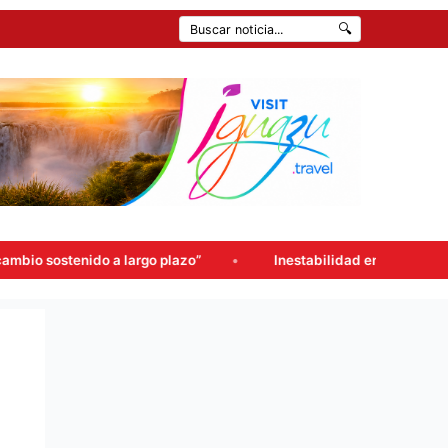
🔍
largo plazo”
Inestabilidad en Iguazú: hay probabilidad de 