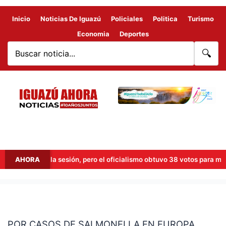
Inicio
Noticias De Iguazú
Policiales
Politica
Turismo
Economia
Deportes
🔍
tó levantar la sesión, pero el oficialismo obtuvo 38 votos para mantene
AHORA
POR
CASOS
POR CASOS DE SALMONELLA EN EUROPA
DE