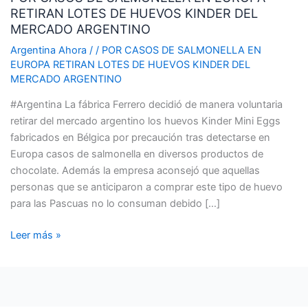
RETIRAN LOTES DE HUEVOS KINDER DEL
SALMONELLA
MERCADO ARGENTINO
EN
EUROPA
Argentina Ahora
/
/
POR CASOS DE SALMONELLA EN
EUROPA RETIRAN LOTES DE HUEVOS KINDER DEL
RETIRAN
MERCADO ARGENTINO
LOTES
DE
#Argentina La fábrica Ferrero decidió de manera voluntaria
HUEVOS
retirar del mercado argentino los huevos Kinder Mini Eggs
KINDER
fabricados en Bélgica por precaución tras detectarse en
DEL
Europa casos de salmonella en diversos productos de
MERCADO
chocolate. Además la empresa aconsejó que aquellas
ARGENTINO
personas que se anticiparon a comprar este tipo de huevo
para las Pascuas no lo consuman debido […]
Leer más »