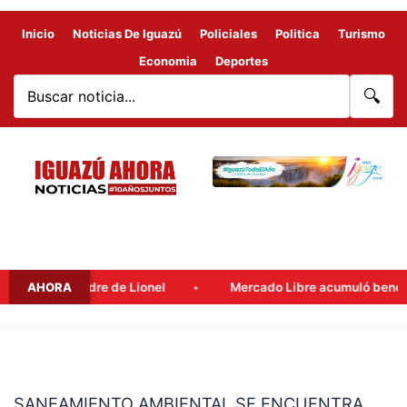
Inicio
Noticias De Iguazú
Policiales
Politica
Turismo
Economia
Deportes
🔍
e Messi, padre de Lionel
AHORA
Mercado Libre acumuló beneficios f
SANEAMIENTO
AMBIENTAL
SANEAMIENTO AMBIENTAL SE ENCUENTRA
SE