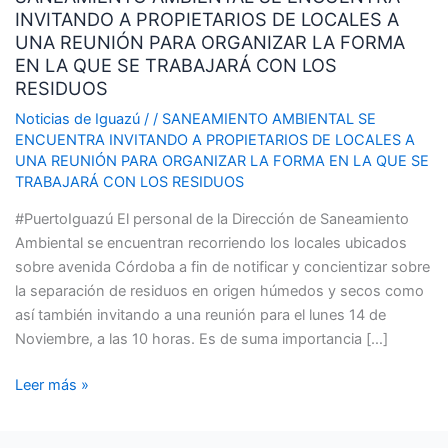
INVITANDO A PROPIETARIOS DE LOCALES A
ENCUENTRA
UNA REUNIÓN PARA ORGANIZAR LA FORMA
INVITANDO
EN LA QUE SE TRABAJARÁ CON LOS
A
RESIDUOS
PROPIETARIOS
DE
Noticias de Iguazú
/
/
SANEAMIENTO AMBIENTAL SE
ENCUENTRA INVITANDO A PROPIETARIOS DE LOCALES A
LOCALES
UNA REUNIÓN PARA ORGANIZAR LA FORMA EN LA QUE SE
A
TRABAJARÁ CON LOS RESIDUOS
UNA
REUNIÓN
#PuertoIguazú El personal de la Dirección de Saneamiento
PARA
Ambiental se encuentran recorriendo los locales ubicados
ORGANIZAR
sobre avenida Córdoba a fin de notificar y concientizar sobre
LA
la separación de residuos en origen húmedos y secos como
FORMA
así también invitando a una reunión para el lunes 14 de
EN
Noviembre, a las 10 horas. Es de suma importancia […]
LA
QUE
Leer más »
SE
TRABAJARÁ