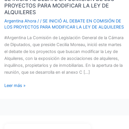
PROYECTOS PARA MODIFICAR LA LEY DE
DEBATE
ALQUILERES
EN
COMISIÓN
Argentina Ahora
/
/
SE INICIÓ AL DEBATE EN COMISIÓN DE
LOS PROYECTOS PARA MODIFICAR LA LEY DE ALQUILERES
DE
LOS
#Argentina La Comisión de Legislación General de la Cámara
PROYECTOS
de Diputados, que preside Cecilia Moreau, inició este martes
PARA
el debate de los proyectos que buscan modificar la Ley de
MODIFICAR
Alquileres, con la exposición de asociaciones de alquileres,
LA
inquilinos, propietarios y de inmobiliarias. En la apertura de la
LEY
reunión, que se desarrolla en el anexo C […]
DE
ALQUILERES
Leer más »