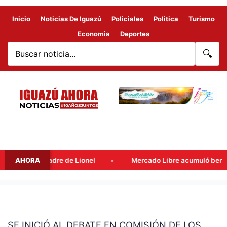
Inicio
Noticias De Iguazú
Policiales
Politica
Turismo
Economia
Deportes
🔍
ge Messi, padre de Lionel
AHORA
Mercado Libre acumuló beneficios 
SE
INICIÓ
SE INICIÓ AL DEBATE EN COMISIÓN DE LOS
AL