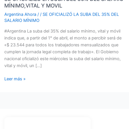
MÍNIMO,VITAL Y MOVIL
SUBA
DEL
Argentina Ahora
/
/
SE OFICIALIZÓ LA SUBA DEL 35% DEL
35%
SALARIO MÍNIMO
DEL
#Argentina La suba del 35% del salario mínimo, vital y móvil
SALARIO
indica que, a partir del 1° de abril, el monto a percibir será de
MÍNIMO,VITAL
«$ 23.544 para todos los trabajadores mensualizados que
Y
cumplen la jornada legal completa de trabajo». El Gobierno
MOVIL
nacional oficializó este miércoles la suba del salario mínimo,
vital y móvil, un […]
Leer más »