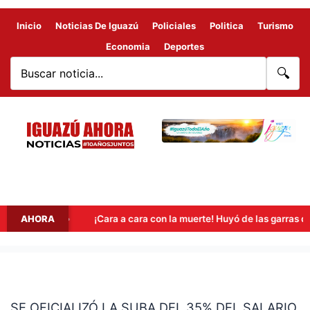
Inicio
Noticias De Iguazú
Policiales
Politica
Turismo
Economia
Deportes
🔍
7 años
AHORA
¡Cara a cara con la muerte! Huyó de las garras de un 
SE
OFICIALIZÓ
SE OFICIALIZÓ LA SUBA DEL 35% DEL SALARIO
LA