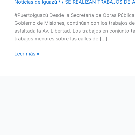
Noticias de Iguazú
/
/
SE REALIZAN TRABAJOS DE A
ASFALTADO
#PuertoIguazú Desde la Secretaría de Obras Públicas 
EN
Gobierno de Misiones, continúan con los trabajos de
LA
asfaltada la Av. Libertad. Los trabajos en conjunto t
AV.
trabajos menores sobre las calles de […]
LIBERTAD
Leer más »