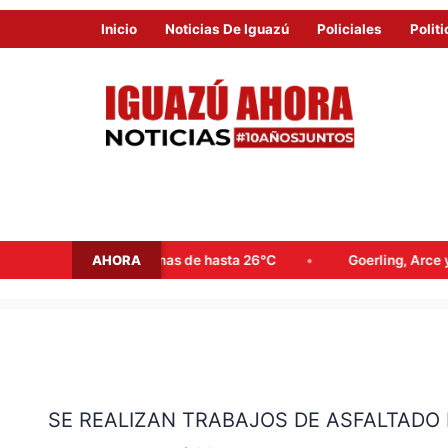
Inicio
Noticias De Iguazú
Policiales
Politi
AHORA
 y máximas de hasta 26°C
Goerling, Arce y Rojas Decut fren
SE
REALIZAN
SE REALIZAN TRABAJOS DE ASFALTADO E
TRABAJOS
DE