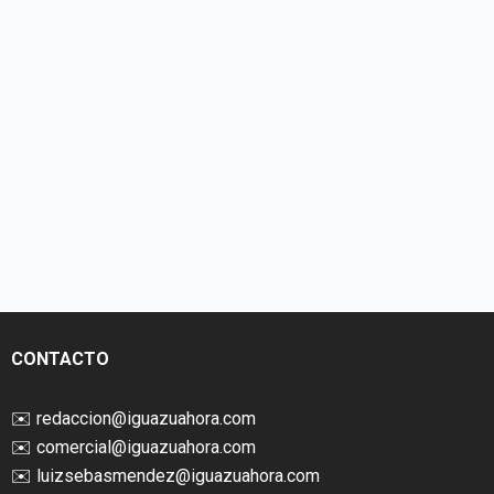
CONTACTO
✉️
redaccion@iguazuahora.com
✉️
comercial@iguazuahora.com
✉️
luizsebasmendez@iguazuahora.com