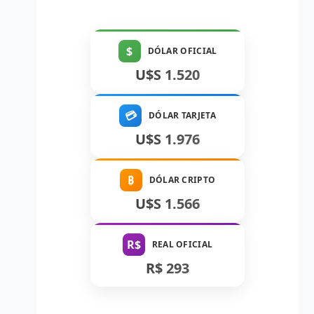
$
DÓLAR OFICIAL
U$S 1.520
💳
DÓLAR TARJETA
U$S 1.976
₿
DÓLAR CRIPTO
U$S 1.566
R$
REAL OFICIAL
R$ 293