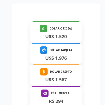
$
DÓLAR OFICIAL
U$S 1.520
💳
DÓLAR TARJETA
U$S 1.976
₿
DÓLAR CRIPTO
U$S 1.567
R$
REAL OFICIAL
R$ 294