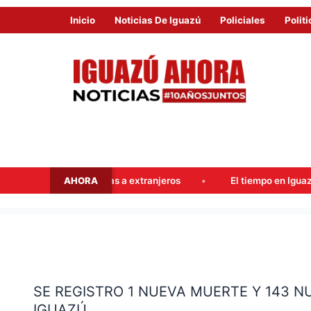
Inicio
Noticias De Iguazú
Policiales
Politi
AHORA
y tierras a extranjeros
El tiempo en Iguazú este fin de sem
SE
REGISTRO
SE REGISTRO 1 NUEVA MUERTE Y 143 NU
1
IGUAZÚ
NUEVA