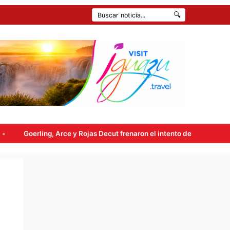
🔍
rce y Rojas Decut frenaron el intento de enviar a comisión la ley de 