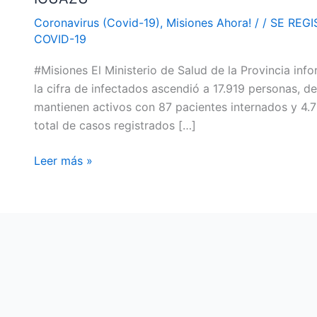
MUERTE
Coronavirus (Covid-19)
,
Misiones Ahora!
/
/
SE REGI
Y
COVID-19
143
#Misiones El Ministerio de Salud de la Provincia in
NUEVOS
la cifra de infectados ascendió a 17.919 personas, d
CASOS
mantienen activos con 87 pacientes internados y 4.7
DE
total de casos registrados […]
COVID-
19,
Leer más »
7
DE
ELLOS
EN
IGUAZÚ