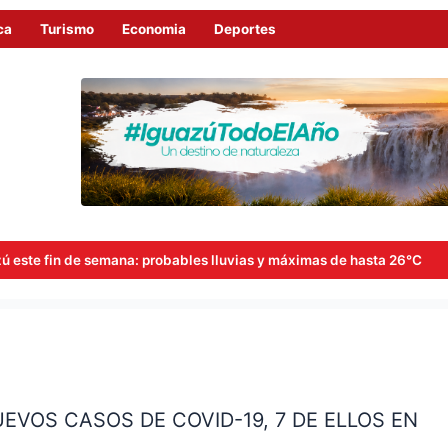
ca
Turismo
Economia
Deportes
ana: probables lluvias y máximas de hasta 26°C
Goerling, A
EVOS CASOS DE COVID-19, 7 DE ELLOS EN