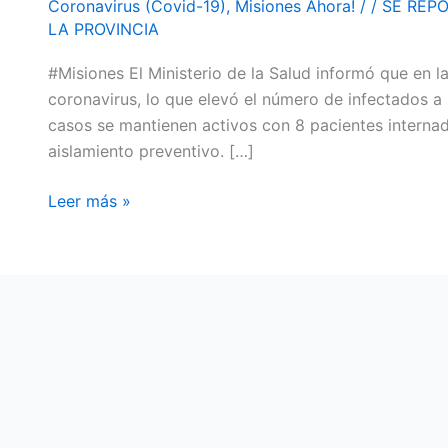
Coronavirus (Covid-19)
,
Misiones Ahora!
/
/
SE REP
INFECTADOS
LA PROVINCIA
DE
#Misiones El Ministerio de la Salud informó que en 
CORONAVIRUS
coronavirus, lo que elevó el número de infectados a
EN
casos se mantienen activos con 8 pacientes interna
LA
aislamiento preventivo. […]
PROVINCIA
Leer más »