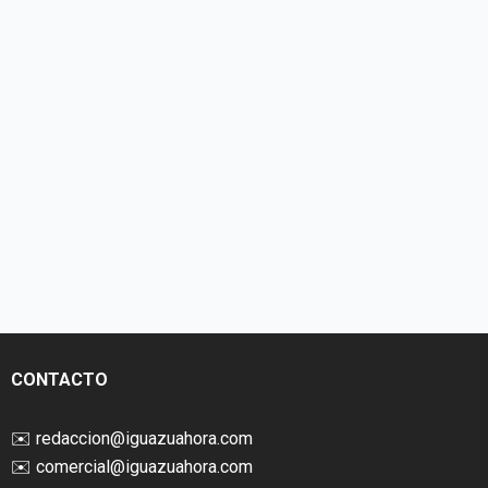
CONTACTO
✉️
redaccion@iguazuahora.com
✉️
comercial@iguazuahora.com