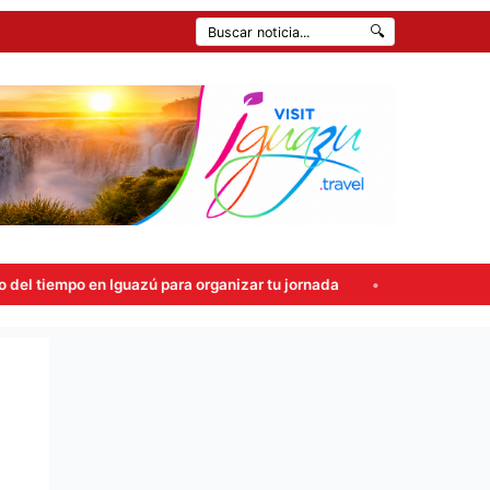
🔍
guazú para organizar tu jornada
Atropellaron un control en 