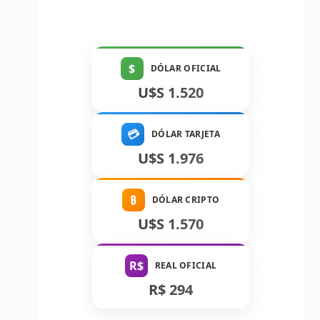
$
DÓLAR OFICIAL
U$S 1.520
💳
DÓLAR TARJETA
U$S 1.976
₿
DÓLAR CRIPTO
U$S 1.570
R$
REAL OFICIAL
R$ 294