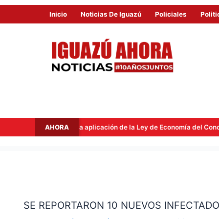
Inicio
Noticias De Iguazú
Policiales
Politi
AHORA
e tras la aplicación de la Ley de Economía del Conocimiento
SE
REPORTARON
SE REPORTARON 10 NUEVOS INFECTADO
10
NUEVOS