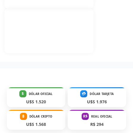
$
💳
DÓLAR OFICIAL
DÓLAR TARJETA
U$S 1.520
U$S 1.976
₿
R$
DÓLAR CRIPTO
REAL OFICIAL
U$S 1.568
R$ 294