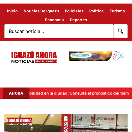
Inicio
Noticias De Iguazú
Policiales
Politica
Turismo
Economia
Deportes
🔍
Inestabilidad en la ciudad: Consultá el pronóstico del tiempo en Ig
AHORA
HOY
SERÁ
EL