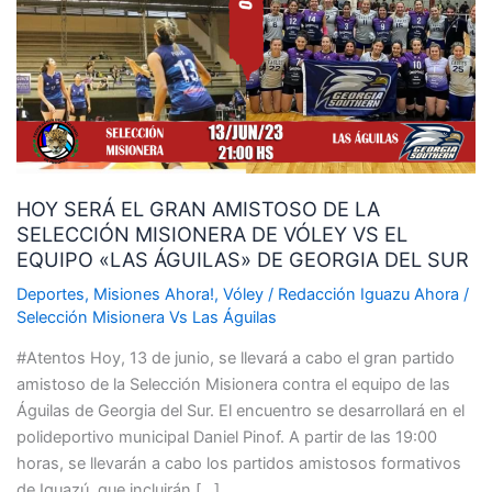
GRAN
AMISTOSO
DE
LA
SELECCIÓN
MISIONERA
DE
HOY SERÁ EL GRAN AMISTOSO DE LA
VÓLEY
SELECCIÓN MISIONERA DE VÓLEY VS EL
VS
EQUIPO «LAS ÁGUILAS» DE GEORGIA DEL SUR
EL
EQUIPO
Deportes
,
Misiones Ahora!
,
Vóley
/
Redacción Iguazu Ahora
/
«LAS
Selección Misionera Vs Las Águilas
ÁGUILAS»
#Atentos Hoy, 13 de junio, se llevará a cabo el gran partido
DE
amistoso de la Selección Misionera contra el equipo de las
GEORGIA
Águilas de Georgia del Sur. El encuentro se desarrollará en el
DEL
polideportivo municipal Daniel Pinof. A partir de las 19:00
SUR
horas, se llevarán a cabo los partidos amistosos formativos
de Iguazú, que incluirán […]