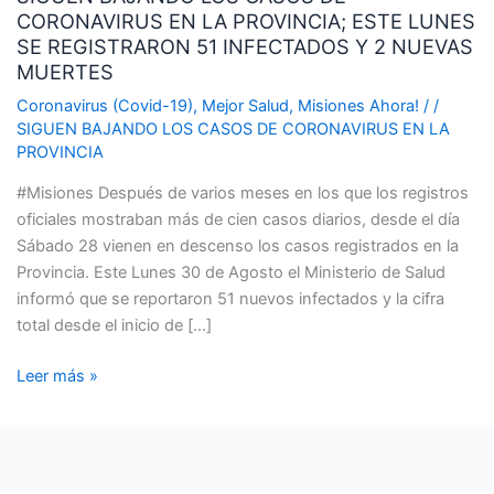
CORONAVIRUS EN LA PROVINCIA; ESTE LUNES
CASOS
SE REGISTRARON 51 INFECTADOS Y 2 NUEVAS
DE
MUERTES
CORONAVIRUS
EN
Coronavirus (Covid-19)
,
Mejor Salud
,
Misiones Ahora!
/
/
SIGUEN BAJANDO LOS CASOS DE CORONAVIRUS EN LA
LA
PROVINCIA
PROVINCIA;
ESTE
#Misiones Después de varios meses en los que los registros
LUNES
oficiales mostraban más de cien casos diarios, desde el día
SE
Sábado 28 vienen en descenso los casos registrados en la
REGISTRARON
Provincia. Este Lunes 30 de Agosto el Ministerio de Salud
51
informó que se reportaron 51 nuevos infectados y la cifra
INFECTADOS
total desde el inicio de […]
Y
2
Leer más »
NUEVAS
MUERTES