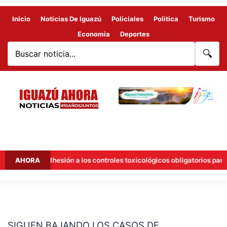
Inicio
Noticias De Iguazú
Policiales
Politica
Turismo
Economia
Deportes
🔍
ñana la adhesión a los controles toxicológicos obligatorios para con
AHORA
SIGUEN
BAJANDO
SIGUEN BAJANDO LOS CASOS DE
LOS