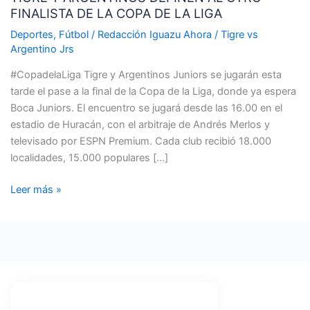
FINALISTA DE LA COPA DE LA LIGA
DEFINEN
AL
Deportes
,
Fútbol
/
Redacción Iguazu Ahora
/
Tigre vs
OTRO
Argentino Jrs
FINALISTA
#CopadelaLiga Tigre y Argentinos Juniors se jugarán esta
DE
tarde el pase a la final de la Copa de la Liga, donde ya espera
LA
Boca Juniors. El encuentro se jugará desde las 16.00 en el
COPA
estadio de Huracán, con el arbitraje de Andrés Merlos y
DE
televisado por ESPN Premium. Cada club recibió 18.000
LA
localidades, 15.000 populares […]
LIGA
Leer más »