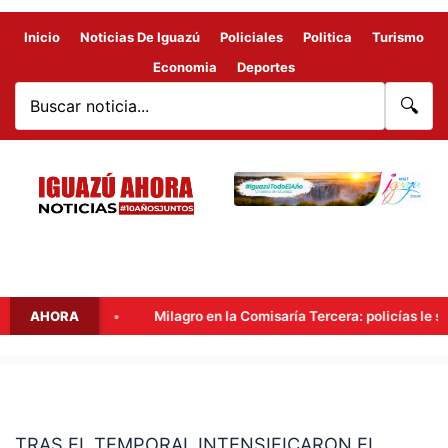
Inicio
Noticias De Iguazú
Policiales
Politica
Turismo
Economia
Deportes
🔍
 Libertad
AHORA
Milagro en la Comisaría Tercera: policías le salva
TRAS
EL
TRAS EL TEMPORAL INTENSIFICARON EL
TEMPORAL