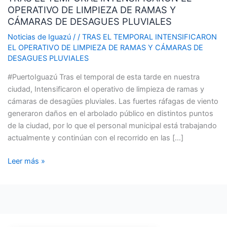
OPERATIVO DE LIMPIEZA DE RAMAS Y
INTENSIFICARON
CÁMARAS DE DESAGUES PLUVIALES
EL
OPERATIVO
Noticias de Iguazú
/
/
TRAS EL TEMPORAL INTENSIFICARON
EL OPERATIVO DE LIMPIEZA DE RAMAS Y CÁMARAS DE
DE
DESAGUES PLUVIALES
LIMPIEZA
DE
#PuertoIguazú Tras el temporal de esta tarde en nuestra
RAMAS
ciudad, Intensificaron el operativo de limpieza de ramas y
Y
cámaras de desagües pluviales. Las fuertes ráfagas de viento
CÁMARAS
generaron daños en el arbolado público en distintos puntos
DE
de la ciudad, por lo que el personal municipal está trabajando
DESAGUES
actualmente y continúan con el recorrido en las […]
PLUVIALES
Leer más »